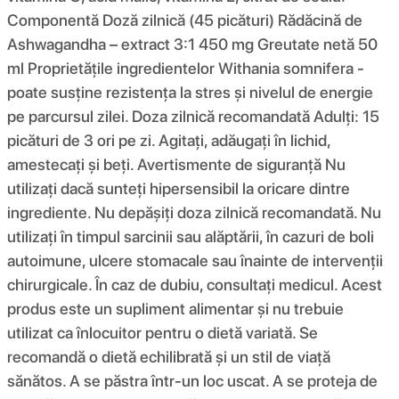
Componentă Doză zilnică (45 picături) Rădăcină de
Ashwagandha – extract 3:1 450 mg Greutate netă 50
ml Proprietățile ingredientelor Withania somnifera -
poate susține rezistența la stres și nivelul de energie
pe parcursul zilei. Doza zilnică recomandată Adulți: 15
picături de 3 ori pe zi. Agitați, adăugați în lichid,
amestecați și beți. Avertismente de siguranță Nu
utilizați dacă sunteți hipersensibil la oricare dintre
ingrediente. Nu depășiți doza zilnică recomandată. Nu
utilizați în timpul sarcinii sau alăptării, în cazuri de boli
autoimune, ulcere stomacale sau înainte de intervenții
chirurgicale. În caz de dubiu, consultați medicul. Acest
produs este un supliment alimentar și nu trebuie
utilizat ca înlocuitor pentru o dietă variată. Se
recomandă o dietă echilibrată și un stil de viață
sănătos. A se păstra într-un loc uscat. A se proteja de