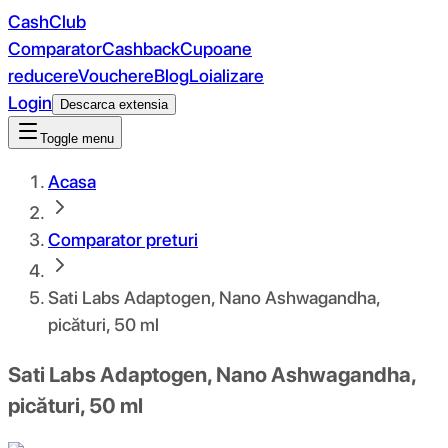
CashClub
Comparator
Cashback
Cupoane
reducere
Vouchere
Blog
Loializare
Login
Descarca extensia
Toggle menu
Acasa
Comparator preturi
Sati Labs Adaptogen, Nano Ashwagandha,
picături, 50 ml
Sati Labs Adaptogen, Nano Ashwagandha,
picături, 50 ml