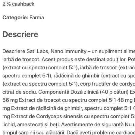
2 %
cashback
Categorie:
Farma
Descriere
Descriere Sati Labs, Nano Immunity – un supliment alimen
iarbă de troscot. Acest produs este destinat adulților. P
(extract cu spectru complet 5:1), iarbă de troscot (extrac
spectru complet 5:1), rădăcină de ghimbir (extract cu sp
(extract cu spectru complet 5:1), corp fructifer de cordyc
citrat de sodiu. Componentă Doză zilnică (40 picături) E
56 mg Extract de troscot cu spectru complet 5:1 48 mg E
mg Extract de rădăcină de ghimbir, spectru complet 5:1 
mg Extract de Cordyceps sinensis cu spectru complet 5:1 
lichid, amestecați și beți. Avertismente de siguranță Nu ut
timpul sarcinii sau alăptării. Dacă aveți probleme cardiac