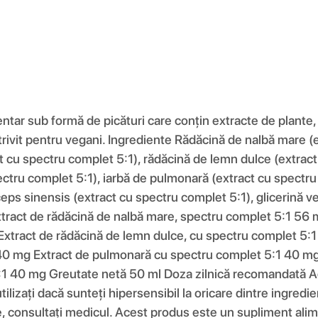
tar sub formă de picături care conțin extracte de plante, 
otrivit pentru vegani. Ingrediente Rădăcină de nalbă mare 
t cu spectru complet 5:1), rădăcină de lemn dulce (extract 
ectru complet 5:1), iarbă de pulmonară (extract cu spectru
eps sinensis (extract cu spectru complet 5:1), glicerină veg
xtract de rădăcină de nalbă mare, spectru complet 5:1 56 
xtract de rădăcină de lemn dulce, cu spectru complet 5:1 
40 mg Extract de pulmonară cu spectru complet 5:1 40 mg 
40 mg Greutate netă 50 ml Doza zilnică recomandată Adulți
ilizați dacă sunteți hipersensibil la oricare dintre ingredi
e, consultați medicul. Acest produs este un supliment alimen