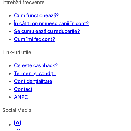
Întrebări frecvente
Cum funcționează?
În cât timp primesc banii în cont?
Se cumulează cu reducerile?
Cum îmi fac cont?
Link-uri utile
Ce este cashback?
Termeni și condiții
Confidențialitate
Contact
ANPC
Social Media