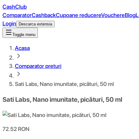
CashClub
Comparator
Cashback
Cupoane reducere
Vouchere
Blog
L
Login
Descarca extensia
Toggle menu
Acasa
Comparator preturi
Sati Labs, Nano imunitate, picături, 50 ml
Sati Labs, Nano imunitate, picături, 50 ml
72.52
RON