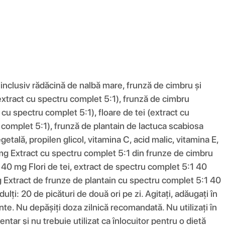
inclusiv rădăcină de nalbă mare, frunză de cimbru și
(extract cu spectru complet 5:1), frunză de cimbru
cu spectru complet 5:1), floare de tei (extract cu
 complet 5:1), frunză de plantain de lactuca scabiosa
etală, propilen glicol, vitamina C, acid malic, vitamina E,
mg Extract cu spectru complet 5:1 din frunze de cimbru
40 mg Flori de tei, extract de spectru complet 5:1 40
Extract de frunze de plantain cu spectru complet 5:1 40
: 20 de picături de două ori pe zi. Agitați, adăugați în
ente. Nu depășiți doza zilnică recomandată. Nu utilizați în
tar și nu trebuie utilizat ca înlocuitor pentru o dietă