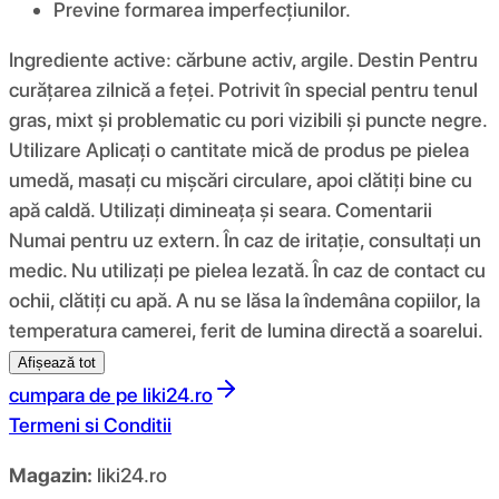
Previne formarea imperfecțiunilor.
Ingrediente active: cărbune activ, argile. Destin Pentru
curățarea zilnică a feței. Potrivit în special pentru tenul
gras, mixt și problematic cu pori vizibili și puncte negre.
Utilizare Aplicați o cantitate mică de produs pe pielea
umedă, masați cu mișcări circulare, apoi clătiți bine cu
apă caldă. Utilizați dimineața și seara. Comentarii
Numai pentru uz extern. În caz de iritație, consultați un
medic. Nu utilizați pe pielea lezată. În caz de contact cu
ochii, clătiți cu apă. A nu se lăsa la îndemâna copiilor, la
temperatura camerei, ferit de lumina directă a soarelui.
Afișează tot
cumpara de pe
liki24.ro
Termeni si Conditii
Magazin:
liki24.ro