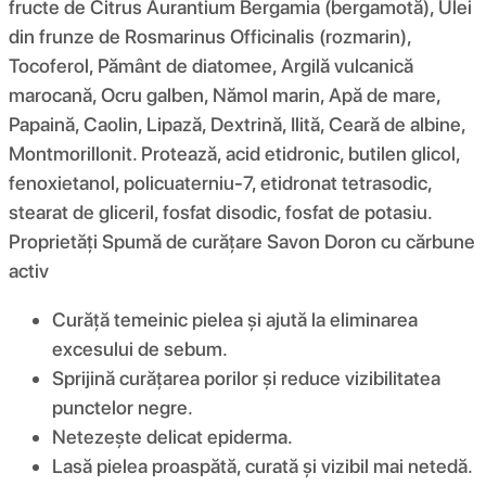
fructe de Citrus Aurantium Bergamia (bergamotă), Ulei
din frunze de Rosmarinus Officinalis (rozmarin),
Tocoferol, Pământ de diatomee, Argilă vulcanică
marocană, Ocru galben, Nămol marin, Apă de mare,
Papaină, Caolin, Lipază, Dextrină, Ilită, Ceară de albine,
Montmorillonit. Protează, acid etidronic, butilen glicol,
fenoxietanol, policuaterniu-7, etidronat tetrasodic,
stearat de gliceril, fosfat disodic, fosfat de potasiu.
Proprietăți Spumă de curățare Savon Doron cu cărbune
activ
Curăță temeinic pielea și ajută la eliminarea
excesului de sebum.
Sprijină curățarea porilor și reduce vizibilitatea
punctelor negre.
Netezește delicat epiderma.
Lasă pielea proaspătă, curată și vizibil mai netedă.