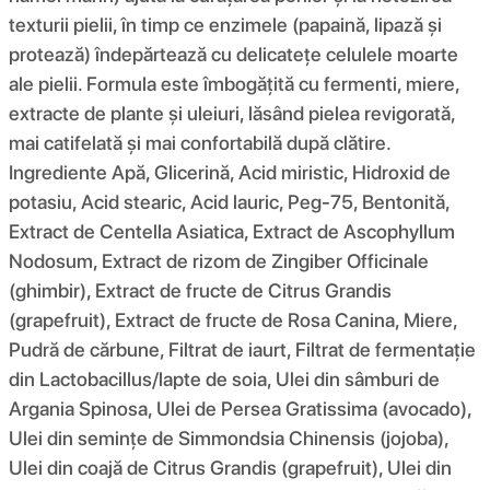
texturii pielii, în timp ce enzimele (papaină, lipază și
protează) îndepărtează cu delicatețe celulele moarte
ale pielii. Formula este îmbogățită cu fermenti, miere,
extracte de plante și uleiuri, lăsând pielea revigorată,
mai catifelată și mai confortabilă după clătire.
Ingrediente Apă, Glicerină, Acid miristic, Hidroxid de
potasiu, Acid stearic, Acid lauric, Peg-75, Bentonită,
Extract de Centella Asiatica, Extract de Ascophyllum
Nodosum, Extract de rizom de Zingiber Officinale
(ghimbir), Extract de fructe de Citrus Grandis
(grapefruit), Extract de fructe de Rosa Canina, Miere,
Pudră de cărbune, Filtrat de iaurt, Filtrat de fermentație
din Lactobacillus/lapte de soia, Ulei din sâmburi de
Argania Spinosa, Ulei de Persea Gratissima (avocado),
Ulei din semințe de Simmondsia Chinensis (jojoba),
Ulei din coajă de Citrus Grandis (grapefruit), Ulei din