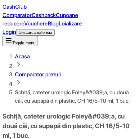
CashClub
Comparator
Cashback
Cupoane
reducere
Vouchere
Blog
Loializare
Login
Descarca extensia
Toggle menu
Acasa
Comparator preturi
Schiță, cateter urologic Foley&#039;a, cu două
căi, cu supapă din plastic, CH 16/5-10 ml, 1 buc.
Schiță, cateter urologic Foley&#039;a, cu
două căi, cu supapă din plastic, CH 16/5-10
ml, 1 buc.