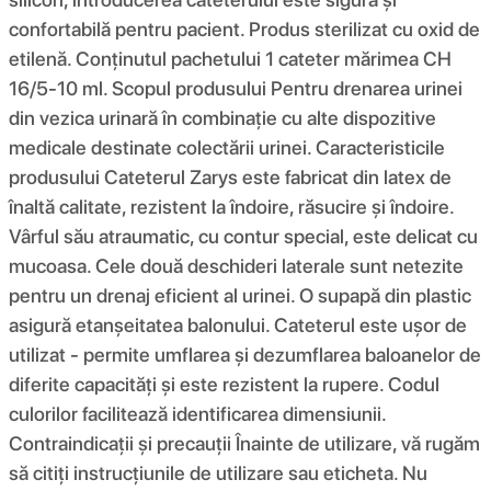
confortabilă pentru pacient. Produs sterilizat cu oxid de
etilenă. Conținutul pachetului 1 cateter mărimea CH
16/5-10 ml. Scopul produsului Pentru drenarea urinei
din vezica urinară în combinație cu alte dispozitive
medicale destinate colectării urinei. Caracteristicile
produsului Cateterul Zarys este fabricat din latex de
înaltă calitate, rezistent la îndoire, răsucire și îndoire.
Vârful său atraumatic, cu contur special, este delicat cu
mucoasa. Cele două deschideri laterale sunt netezite
pentru un drenaj eficient al urinei. O supapă din plastic
asigură etanșeitatea balonului. Cateterul este ușor de
utilizat - permite umflarea și dezumflarea baloanelor de
diferite capacități și este rezistent la rupere. Codul
culorilor facilitează identificarea dimensiunii.
Contraindicații și precauții Înainte de utilizare, vă rugăm
să citiți instrucțiunile de utilizare sau eticheta. Nu