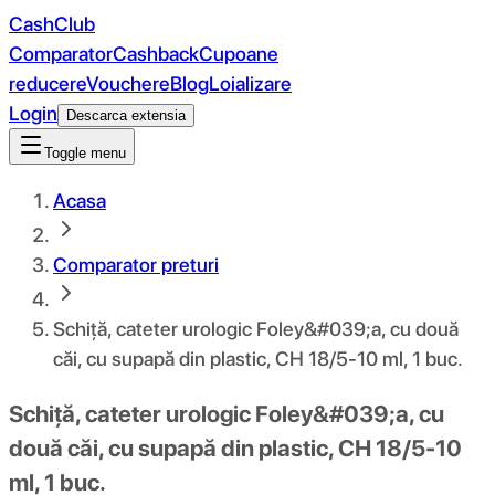
CashClub
Comparator
Cashback
Cupoane
reducere
Vouchere
Blog
Loializare
Login
Descarca extensia
Toggle menu
Acasa
Comparator preturi
Schiță, cateter urologic Foley&#039;a, cu două
căi, cu supapă din plastic, CH 18/5-10 ml, 1 buc.
Schiță, cateter urologic Foley&#039;a, cu
două căi, cu supapă din plastic, CH 18/5-10
ml, 1 buc.