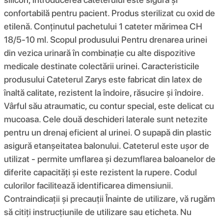
confortabilă pentru pacient. Produs sterilizat cu oxid de
etilenă. Conținutul pachetului 1 cateter mărimea CH
18/5-10 ml. Scopul produsului Pentru drenarea urinei
din vezica urinară în combinație cu alte dispozitive
medicale destinate colectării urinei. Caracteristicile
produsului Cateterul Zarys este fabricat din latex de
înaltă calitate, rezistent la îndoire, răsucire și îndoire.
Vârful său atraumatic, cu contur special, este delicat cu
mucoasa. Cele două deschideri laterale sunt netezite
pentru un drenaj eficient al urinei. O supapă din plastic
asigură etanșeitatea balonului. Cateterul este ușor de
utilizat - permite umflarea și dezumflarea baloanelor de
diferite capacități și este rezistent la rupere. Codul
culorilor facilitează identificarea dimensiunii.
Contraindicații și precauții Înainte de utilizare, vă rugăm
să citiți instrucțiunile de utilizare sau eticheta. Nu