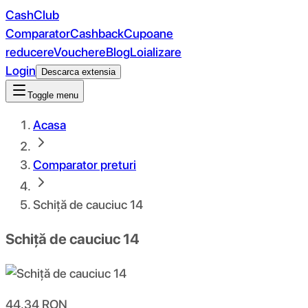
CashClub
Comparator
Cashback
Cupoane
reducere
Vouchere
Blog
Loializare
Login
Descarca extensia
Toggle menu
Acasa
Comparator preturi
Schiță de cauciuc 14
Schiță de cauciuc 14
44.34
RON