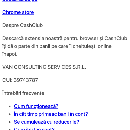
Chrome store
Despre CashClub
Descarcă extensia noastră pentru browser și CashClub
îți dă o parte din banii pe care îi cheltuiești online
înapoi.
VAN CONSULTING SERVICES S.R.L.
CUI: 39743787
Întrebări frecvente
Cum funcționează?
În cât timp primesc banii în cont?
Se cumulează cu reducerile?
Cum îmi fac cont?