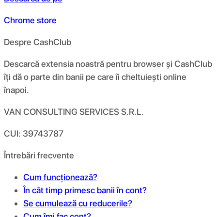
Chrome store
Despre CashClub
Descarcă extensia noastră pentru browser și CashClub
îți dă o parte din banii pe care îi cheltuiești online
înapoi.
VAN CONSULTING SERVICES S.R.L.
CUI: 39743787
Întrebări frecvente
Cum funcționează?
În cât timp primesc banii în cont?
Se cumulează cu reducerile?
Cum îmi fac cont?