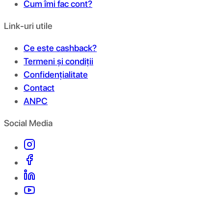
Cum îmi fac cont?
Link-uri utile
Ce este cashback?
Termeni și condiții
Confidențialitate
Contact
ANPC
Social Media