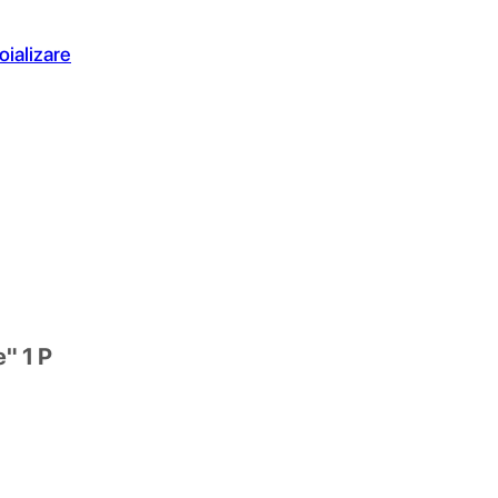
oializare
" 1 P