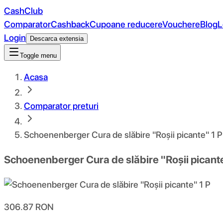
CashClub
Comparator
Cashback
Cupoane reducere
Vouchere
Blog
L
Login
Descarca extensia
Toggle menu
Acasa
Comparator preturi
Schoenenberger Cura de slăbire "Roșii picante" 1 P
Schoenenberger Cura de slăbire "Roșii picante
306.87
RON