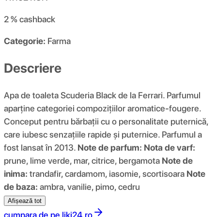
2 %
cashback
Categorie:
Farma
Descriere
Apa de toaleta Scuderia Black de la Ferrari. Parfumul
aparține categoriei compozițiilor aromatice-fougere.
Conceput pentru bărbații cu o personalitate puternică,
care iubesc senzațiile rapide și puternice. Parfumul a
fost lansat în 2013.
Note de parfum:
Nota de varf:
prune, lime verde, mar, citrice, bergamota
Note de
inima:
trandafir, cardamom, iasomie, scortisoara
Note
de baza:
ambra, vanilie, pimo, cedru
Afișează tot
cumpara de pe
liki24.ro