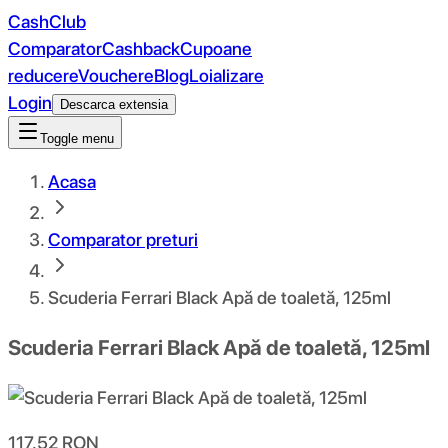
CashClub
Comparator
Cashback
Cupoane
reducere
Vouchere
Blog
Loializare
Login
Descarca extensia
Toggle menu
Acasa
Comparator preturi
Scuderia Ferrari Black Apă de toaletă, 125ml
Scuderia Ferrari Black Apă de toaletă, 125ml
117.52
RON