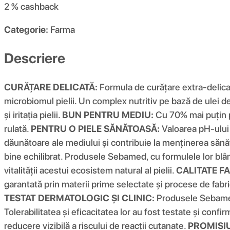
2 %
cashback
Categorie:
Farma
Descriere
CURĂȚARE DELICATĂ:
Formula de curățare extra-delicată
microbiomul pielii. Un complex nutritiv pe bază de ulei 
și iritația pielii.
BUN PENTRU MEDIU:
Cu 70% mai puțin pl
rulată.
PENTRU O PIELE SĂNĂTOASĂ:
Valoarea pH-ului d
dăunătoare ale mediului și contribuie la menținerea sănătă
bine echilibrat. Produsele Sebamed, cu formulele lor blând
vitalității acestui ecosistem natural al pielii.
CALITATE F
garantată prin materii prime selectate și procese de fabr
TESTAT DERMATOLOGIC ȘI CLINIC:
Produsele Sebamed aj
Tolerabilitatea și eficacitatea lor au fost testate și conf
reducere vizibilă a riscului de reacții cutanate.
PROMISI