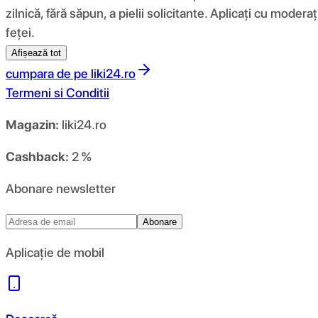
zilnică, fără săpun, a pielii solicitante. Aplicați cu mod
feței.
Afișează tot
cumpara de pe
liki24.ro
Termeni si Conditii
Magazin:
liki24.ro
Cashback:
2 %
Abonare newsletter
Abonare
Aplicație de mobil