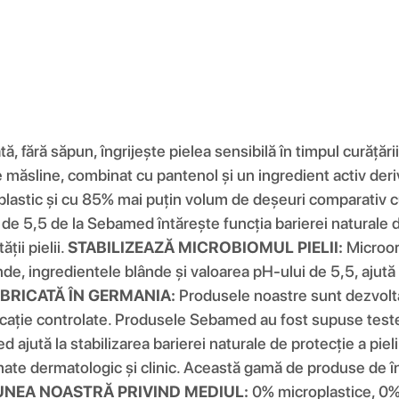
, fără săpun, îngrijește pielea sensibilă în timpul curățăr
de măsline, combinat cu pantenol și un ingredient activ d
astic și cu 85% mai puțin volum de deșeuri comparativ cu 
e 5,5 de la Sebamed întărește funcția barierei naturale de p
ții pielii.
STABILIZEAZĂ MICROBIOMUL PIELII:
Microorg
e, ingredientele blânde și valoarea pH-ului de 5,5, ajută la
ABRICATĂ ÎN GERMANIA:
Produsele noastre sunt dezvoltat
icație controlate. Produsele Sebamed au fost supuse testel
ută la stabilizarea barierei naturale de protecție a pielii ș
irmate dermatologic și clinic. Această gamă de produse de în
UNEA NOASTRĂ PRIVIND MEDIUL:
0% microplastice, 0% 