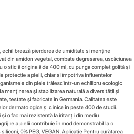
ii, echilibrează pierderea de umiditate și menține
erivat din amidon vegetal, combate degresarea, uscăciunea
o sticlă originală de 400 ml, cu punga complet golită și
rotecție a pielii, chiar și împotriva influențelor
anismele din piele trăiesc într-un echilibru ecologic
 menținerea și stabilizarea naturală a diversității și
e, testate și fabricate în Germania. Calitatea este
or dermatologice și clinice în peste 400 de studii.
i o fac mai rezistentă la iritanții din mediu.
grijire a pielii contribuie în mod demonstrabil la o
siliconi, 0% PEG, VEGAN. Aplicație Pentru curățarea