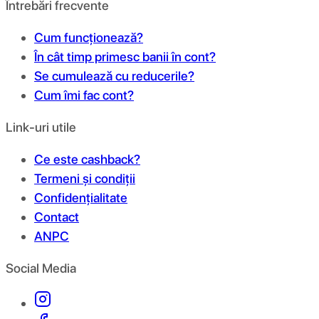
Întrebări frecvente
Cum funcționează?
În cât timp primesc banii în cont?
Se cumulează cu reducerile?
Cum îmi fac cont?
Link-uri utile
Ce este cashback?
Termeni și condiții
Confidențialitate
Contact
ANPC
Social Media