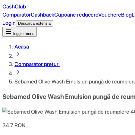
CashClub
Comparator
Cashback
Cupoane reducere
Vouchere
Blog
L
Login
Descarca extensia
Toggle menu
Acasa
Comparator preturi
Sebamed Olive Wash Emulsion pungă de reumpler
Sebamed Olive Wash Emulsion pungă de reum
34.7
RON