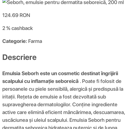
124.69
RON
2 %
cashback
Categorie:
Farma
Descriere
Emulsia Seborh este un cosmetic destinat îngrijirii
scalpului cu inflamație seboreică
. Poate fi folosit de
persoanele cu piele sensibilă, alergică și predispusă la
iritații. Rețeta de emulsie a fost dezvoltată sub
supravegherea dermatologilor. Conține ingrediente
active care elimină eficient mâncărimea, descuamarea,
uscăciunea și uleiul scalpului. Emulsia Seborh pentru
dermatita seboreica hidrateaza puternic si de lunga