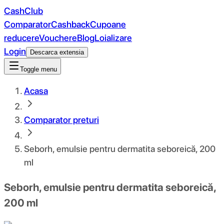
CashClub
Comparator
Cashback
Cupoane
reducere
Vouchere
Blog
Loializare
Login
Descarca extensia
Toggle menu
Acasa
Comparator preturi
Seborh, emulsie pentru dermatita seboreică, 200
ml
Seborh, emulsie pentru dermatita seboreică,
200 ml