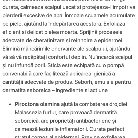
durata, calmeaza scalpul uscat si protejeaza-l impotriva
pierderii excesive de apa. Înmoaie scuamele acumulate
pe piele, ajutând la îndepărtarea acestora. Exfoliaza
eficient si delicat pielea moarta. Sprijină procesele
adecvate de cheratinizare și reînnoire a epidermei.
Elimină mâncărimile enervante ale scalpului, ajutându-
vă să vă recăpătați confortul deplin. Nu încarcă scalpul
și nu înfundă porii. Sticla este echipată cu o pompă
convenabilă care facilitează aplicarea igienică a
cantității adecvate de produs. Seborh, emulsie pentru
dermatita seboreica – ingrediente si actiune
Piroctona olamina
ajută la combaterea drojdiei
Malassezia furfur, care provoacă dermatită
seboreică, are proprietăți antibacteriene și
calmează leziunile inflamatorii. Curata perfect
stratul cornos al epidermei. Previne exfolierea