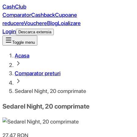
CashClub
Comparator
Cashback
Cupoane
reducere
Vouchere
Blog
Loializare
Login
Descarca extensia
Toggle menu
Acasa
Comparator preturi
Sedarel Night, 20 comprimate
Sedarel Night, 20 comprimate
27.47
RON