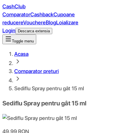
CashClub
Comparator
Cashback
Cupoane
reducere
Vouchere
Blog
Loializare
Login
Descarca extensia
Toggle menu
Acasa
Comparator preturi
Sediflu Spray pentru gât 15 ml
Sediflu Spray pentru gât 15 ml
49.99
RON