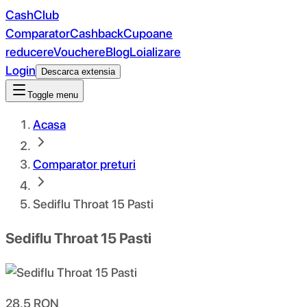
CashClub
Comparator
Cashback
Cupoane
reducere
Vouchere
Blog
Loializare
Login
Descarca extensia
Toggle menu
Acasa
Comparator preturi
Sediflu Throat 15 Pasti
Sediflu Throat 15 Pasti
28.5
RON