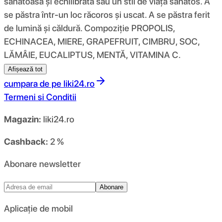
sănătoasă și echilibrată sau un stil de viață sănătos. A
se păstra într-un loc răcoros și uscat. A se păstra ferit
de lumină și căldură. Compoziţie PROPOLIS,
ECHINACEA, MIERE, GRAPEFRUIT, CIMBRU, SOC,
LĂMÂIE, EUCALIPTUS, MENTĂ, VITAMINA C.
Afișează tot
cumpara de pe
liki24.ro
Termeni si Conditii
Magazin:
liki24.ro
Cashback:
2 %
Abonare newsletter
Abonare
Aplicație de mobil