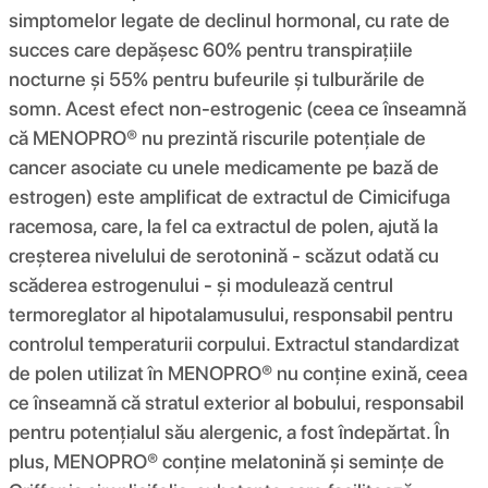
simptomelor legate de declinul hormonal, cu rate de
succes care depășesc 60% pentru transpirațiile
nocturne și 55% pentru bufeurile și tulburările de
somn. Acest efect non-estrogenic (ceea ce înseamnă
că MENOPRO® nu prezintă riscurile potențiale de
cancer asociate cu unele medicamente pe bază de
estrogen) este amplificat de extractul de Cimicifuga
racemosa, care, la fel ca extractul de polen, ajută la
creșterea nivelului de serotonină - scăzut odată cu
scăderea estrogenului - și modulează centrul
termoreglator al hipotalamusului, responsabil pentru
controlul temperaturii corpului. Extractul standardizat
de polen utilizat în MENOPRO® nu conține exină, ceea
ce înseamnă că stratul exterior al bobului, responsabil
pentru potențialul său alergenic, a fost îndepărtat. În
plus, MENOPRO® conține melatonină și semințe de