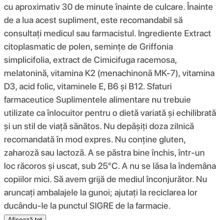
cu aproximativ 30 de minute înainte de culcare. Înainte
de a lua acest supliment, este recomandabil să
consultați medicul sau farmacistul. Ingrediente Extract
citoplasmatic de polen, semințe de Griffonia
simplicifolia, extract de Cimicifuga racemosa,
melatonină, vitamina K2 (menachinonă MK-7), vitamina
D3, acid folic, vitaminele E, B6 și B12. Sfaturi
farmaceutice Suplimentele alimentare nu trebuie
utilizate ca înlocuitor pentru o dietă variată și echilibrată
și un stil de viață sănătos. Nu depășiți doza zilnică
recomandată în mod expres. Nu conține gluten,
zaharoză sau lactoză. A se păstra bine închis, într-un
loc răcoros și uscat, sub 25°C. A nu se lăsa la îndemâna
copiilor mici. Să avem grijă de mediul înconjurător. Nu
aruncați ambalajele la gunoi; ajutați la reciclarea lor
ducându-le la punctul SIGRE de la farmacie.
Afișează tot