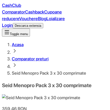
CashClub
Comparator
Cashback
Cupoane
reducere
Vouchere
Blog
Loializare
Login
Descarca extensia
Toggle menu
Acasa
Comparator preturi
Seid Menopro Pack 3 x 30 comprimate
Seid Menopro Pack 3 x 30 comprimate
359.46
RON