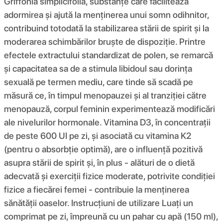
Griffonia simplicifolia, substanțe care facilitează
adormirea și ajută la menținerea unui somn odihnitor,
contribuind totodată la stabilizarea stării de spirit și la
moderarea schimbărilor bruște de dispoziție. Printre
efectele extractului standardizat de polen, se remarcă
și capacitatea sa de a stimula libidoul sau dorința
sexuală pe termen mediu, care tinde să scadă pe
măsură ce, în timpul menopauzei și al tranziției către
menopauză, corpul feminin experimentează modificări
ale nivelurilor hormonale. Vitamina D3, în concentrații
de peste 600 UI pe zi, și asociată cu vitamina K2
(pentru o absorbție optimă), are o influență pozitivă
asupra stării de spirit și, în plus - alături de o dietă
adecvată și exerciții fizice moderate, potrivite condiției
fizice a fiecărei femei - contribuie la menținerea
sănătății oaselor. Instrucțiuni de utilizare Luați un
comprimat pe zi, împreună cu un pahar cu apă (150 ml),