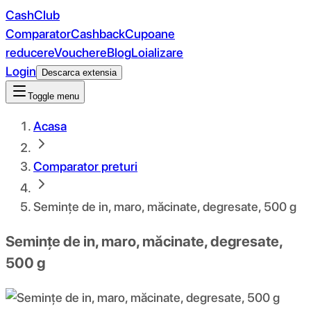
CashClub
Comparator
Cashback
Cupoane
reducere
Vouchere
Blog
Loializare
Login
Descarca extensia
Toggle menu
Acasa
Comparator preturi
Semințe de in, maro, măcinate, degresate, 500 g
Semințe de in, maro, măcinate, degresate,
500 g