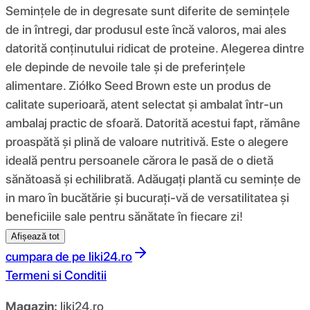
Semințele de in degresate sunt diferite de semințele
de in întregi, dar produsul este încă valoros, mai ales
datorită conținutului ridicat de proteine. Alegerea dintre
ele depinde de nevoile tale și de preferințele
alimentare. Ziółko Seed Brown este un produs de
calitate superioară, atent selectat și ambalat într-un
ambalaj practic de sfoară. Datorită acestui fapt, rămâne
proaspătă și plină de valoare nutritivă. Este o alegere
ideală pentru persoanele cărora le pasă de o dietă
sănătoasă și echilibrată. Adăugați plantă cu semințe de
in maro în bucătărie și bucurați-vă de versatilitatea și
beneficiile sale pentru sănătate în fiecare zi!
Afișează tot
cumpara de pe
liki24.ro
Termeni si Conditii
Magazin:
liki24.ro