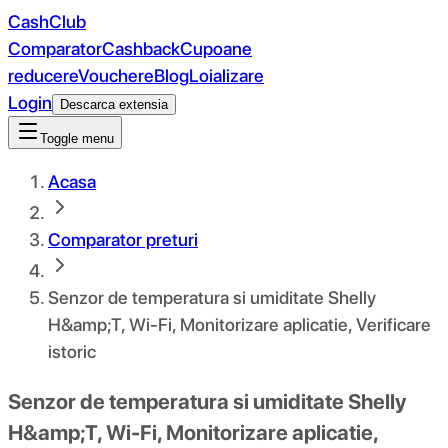
CashClub
Comparator
Cashback
Cupoane
reducere
Vouchere
Blog
Loializare
Login
Descarca extensia
Toggle menu
Acasa
Comparator preturi
Senzor de temperatura si umiditate Shelly
H&amp;T, Wi-Fi, Monitorizare aplicatie, Verificare
istoric
Senzor de temperatura si umiditate Shelly
H&amp;T, Wi-Fi, Monitorizare aplicatie,