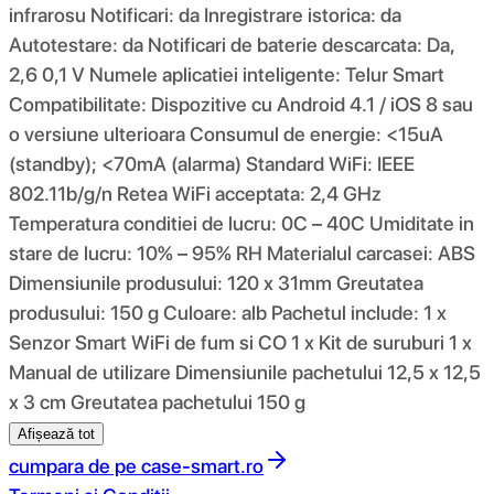
infrarosu Notificari: da Inregistrare istorica: da
Autotestare: da Notificari de baterie descarcata: Da,
2,6 0,1 V Numele aplicatiei inteligente: Telur Smart
Compatibilitate: Dispozitive cu Android 4.1 / iOS 8 sau
o versiune ulterioara Consumul de energie: <15uA
(standby); <70mA (alarma) Standard WiFi: IEEE
802.11b/g/n Retea WiFi acceptata: 2,4 GHz
Temperatura conditiei de lucru: 0C – 40C Umiditate in
stare de lucru: 10% – 95% RH Materialul carcasei: ABS
Dimensiunile produsului: 120 x 31mm Greutatea
produsului: 150 g Culoare: alb Pachetul include: 1 x
Senzor Smart WiFi de fum si CO 1 x Kit de suruburi 1 x
Manual de utilizare Dimensiunile pachetului 12,5 x 12,5
x 3 cm Greutatea pachetului 150 g
Afișează tot
cumpara de pe
case-smart.ro