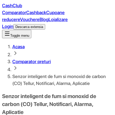
CashClub
Comparator
Cashback
Cupoane
reducere
Vouchere
Blog
Loializare
Login
Descarca extensia
Toggle menu
Acasa
Comparator preturi
Senzor inteligent de fum si monoxid de carbon
(CO) Tellur, Notificari, Alarma, Aplicatie
Senzor inteligent de fum si monoxid de
carbon (CO) Tellur, Notificari, Alarma,
Aplicatie