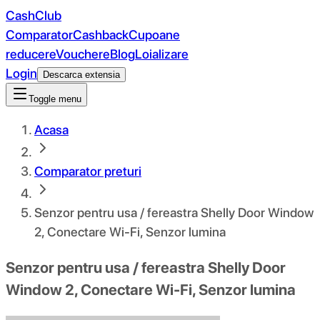
CashClub
Comparator
Cashback
Cupoane
reducere
Vouchere
Blog
Loializare
Login
Descarca extensia
Toggle menu
Acasa
Comparator preturi
Senzor pentru usa / fereastra Shelly Door Window
2, Conectare Wi-Fi, Senzor lumina
Senzor pentru usa / fereastra Shelly Door
Window 2, Conectare Wi-Fi, Senzor lumina