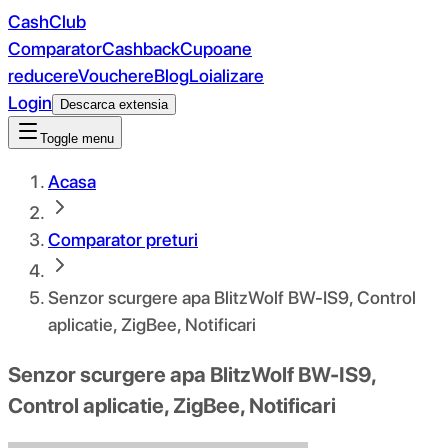
CashClub
Comparator
Cashback
Cupoane
reducere
Vouchere
Blog
Loializare
Login
Descarca extensia
Toggle menu
Acasa
Comparator preturi
Senzor scurgere apa BlitzWolf BW-IS9, Control
aplicatie, ZigBee, Notificari
Senzor scurgere apa BlitzWolf BW-IS9,
Control aplicatie, ZigBee, Notificari