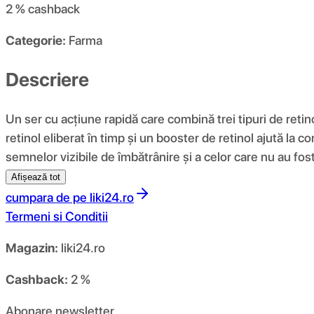
2 %
cashback
Categorie:
Farma
Descriere
Un ser cu acțiune rapidă care combină trei tipuri de retin
retinol eliberat în timp și un booster de retinol ajută la c
semnelor vizibile de îmbătrânire și a celor care nu au fos
Afișează tot
cumpara de pe
liki24.ro
Termeni si Conditii
Magazin:
liki24.ro
Cashback:
2 %
Abonare newsletter