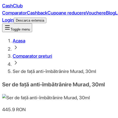
CashClub
Comparator
Cashback
Cupoane reducere
Vouchere
Blog
L
Login
Descarca extensia
Toggle menu
Acasa
Comparator preturi
Ser de față anti-îmbătrânire Murad, 30ml
Ser de față anti-îmbătrânire Murad, 30ml
445.9
RON