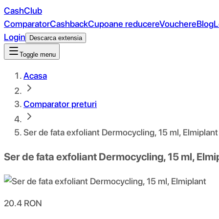
CashClub
Comparator
Cashback
Cupoane reducere
Vouchere
Blog
L
Login
Descarca extensia
Toggle menu
Acasa
Comparator preturi
Ser de fata exfoliant Dermocycling, 15 ml, Elmiplant
Ser de fata exfoliant Dermocycling, 15 ml, Elmi
20.4
RON