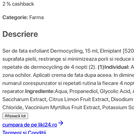
2 %
cashback
Categorie:
Farma
Descriere
Ser de fata exfoliant Dermocycling, 15 ml, Elmiplant [
suprafata pielii, restrange si minimizeaza porii si reduce i
repetate de dermocycling de 4 nopti (2).
(1)Individual:
Ap
zona ochilor. Aplicati crema de fata dupa aceea. In dimi
numarul corespunzator si repetati rutina la fiecare 4 nopt
reparator.
Ingrediente:
Aqua, Propanediol, Glycolic Acid,
Saccharum Extract, Citrus Limon Fruit Extract, Disodiu
Chloride, Vaccinium Myrtillus Fruit Extract, Potassium
Afișează tot
cumpara de pe
liki24.ro
Termeni si Conditii