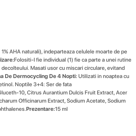
i 1% AHA naturali), indeparteaza celulele moarte de pe
izare:
Folositi-l fie individual (1) fie ca parte a unei rutine
i decolteului. Masati usor cu miscari circulare, evitand
na De Dermocycling De 4 Nopti:
Utilizati in noaptea cu
etinol. Noptile 3+4: Ser de fata
luceth-10, Citrus Aurantium Dulcis Fruit Extract, Acer
accharum Officinarum Extract, Sodium Acetate, Sodium
phthalenes.
Prezentare:
15 ml