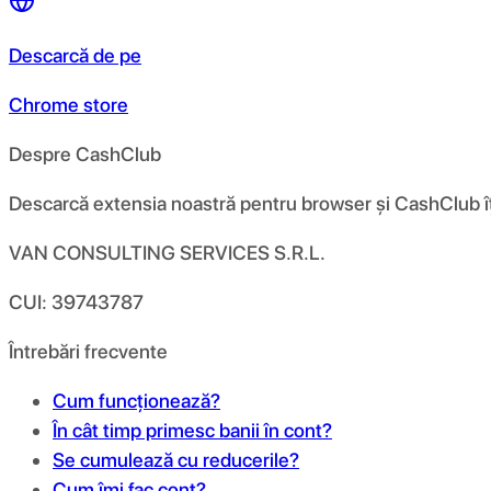
Descarcă de pe
Chrome store
Despre CashClub
Descarcă extensia noastră pentru browser și CashClub îți d
VAN CONSULTING SERVICES S.R.L.
CUI: 39743787
Întrebări frecvente
Cum funcționează?
În cât timp primesc banii în cont?
Se cumulează cu reducerile?
Cum îmi fac cont?