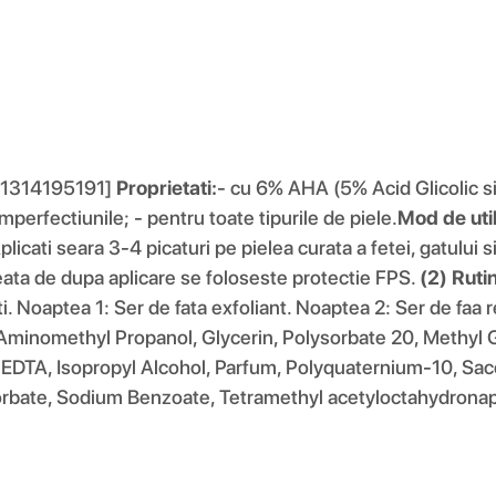
5201314195191]
Proprietati:
- cu 6% AHA (5% Acid Glicolic s
mperfectiunile; - pentru toate tipurile de piele.
Mod de util
licati seara 3-4 picaturi pe pielea curata a fetei, gatului s
neata de dupa aplicare se foloseste protectie FPS.
(2) Ruti
i. Noaptea 1: Ser de fata exfoliant. Noaptea 2: Ser de faa r
 Aminomethyl Propanol, Glycerin, Polysorbate 20, Methyl G
m EDTA, Isopropyl Alcohol, Parfum, Polyquaternium-10, S
 Sorbate, Sodium Benzoate, Tetramethyl acetyloctahydrona