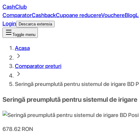
CashClub
Comparator
Cashback
Cupoane reducere
Vouchere
Blog
L
Login
Descarca extensia
Toggle menu
Acasa
Comparator preturi
Seringă preumplută pentru sistemul de irigare BD 
Seringă preumplută pentru sistemul de irigare
678.62
RON