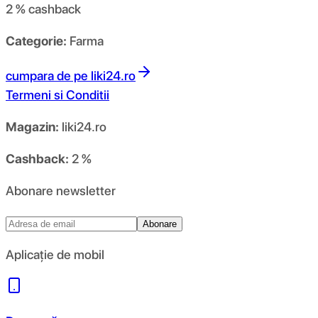
2 %
cashback
Categorie:
Farma
cumpara de pe
liki24.ro
Termeni si Conditii
Magazin:
liki24.ro
Cashback:
2 %
Abonare newsletter
Abonare
Aplicație de mobil