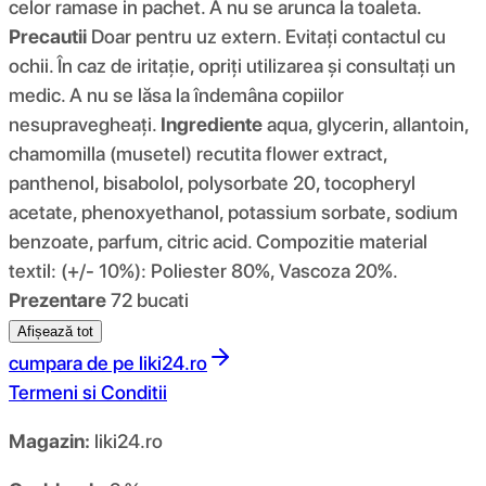
celor ramase in pachet. A nu se arunca la toaleta.
Precautii
Doar pentru uz extern. Evitați contactul cu
ochii. În caz de iritație, opriți utilizarea și consultați un
medic. A nu se lăsa la îndemâna copiilor
nesupravegheați.
Ingrediente
aqua, glycerin, allantoin,
chamomilla (musetel) recutita flower extract,
panthenol, bisabolol, polysorbate 20, tocopheryl
acetate, phenoxyethanol, potassium sorbate, sodium
benzoate, parfum, citric acid. Compozitie material
textil: (+/- 10%): Poliester 80%, Vascoza 20%.
Prezentare
72 bucati
Afișează tot
cumpara de pe
liki24.ro
Termeni si Conditii
Magazin:
liki24.ro