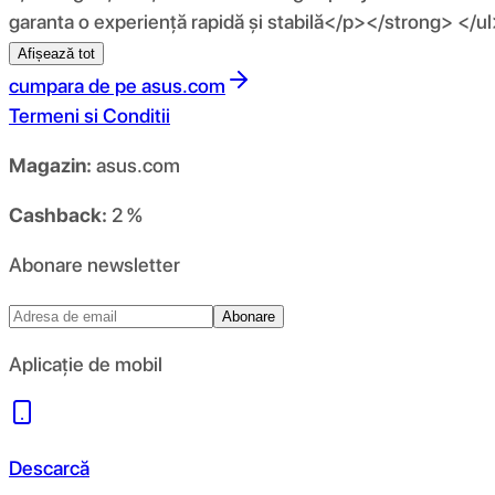
garanta o experiență rapidă și stabilă</p></strong> </u
Afișează tot
cumpara de pe
asus.com
Termeni si Conditii
Magazin:
asus.com
Cashback:
2 %
Abonare newsletter
Abonare
Aplicație de mobil
Descarcă