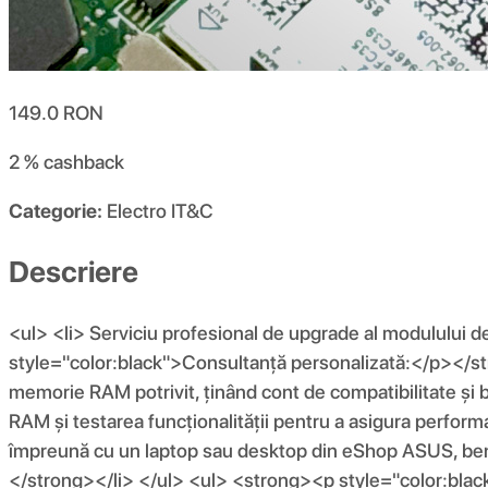
149.0
RON
2 %
cashback
Categorie:
Electro IT&C
Descriere
<ul> <li> Serviciu profesional de upgrade al modulului 
style="color:black">Consultanță personalizată:</p></stro
memorie RAM potrivit, ținând cont de compatibilitate ș
RAM și testarea funcționalității pentru a asigura perfo
împreună cu un laptop sau desktop din eShop ASUS, ben
</strong></li> </ul> <ul> <strong><p style="color:black"