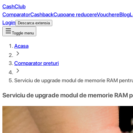
CashClub
Comparator
Cashback
Cupoane reducere
Vouchere
Blog
L
Login
Descarca extensia
Toggle menu
Acasa
Comparator preturi
Serviciu de upgrade modul de memorie RAM pentr
Serviciu de upgrade modul de memorie RAM p