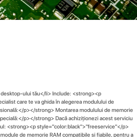
 desktop-ului tău</li> Include: <strong><p
ialist care te va ghida în alegerea modulului de
ofesională:</p></strong> Montarea modulului de memorie
specială:</p></strong> Dacă achiziționezi acest serviciu
ul: <strong><p style="color:black">"freeservice"</p>
r module de memorie RAM compatibile și fiabile, pentru a