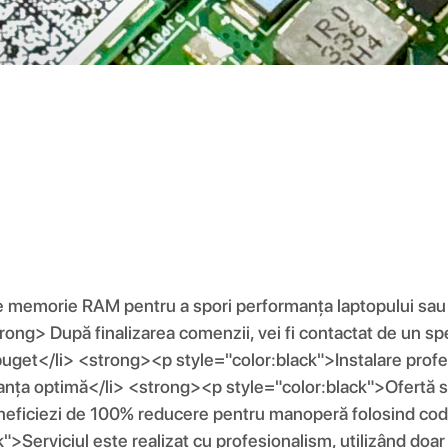
de memorie RAM pentru a spori performanța laptopului sau
ng> După finalizarea comenzii, vei fi contactat de un spec
i buget</li> <strong><p style="color:black">Instalare pr
rmanța optimă</li> <strong><p style="color:black">Ofertă 
eficiezi de 100% reducere pentru manoperă folosind cod
>Serviciul este realizat cu profesionalism, utilizând doa