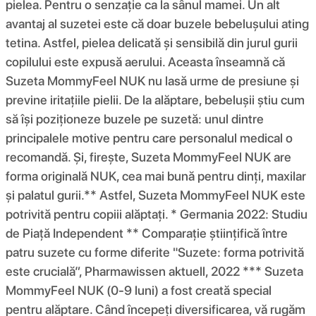
pielea. Pentru o senzație ca la sânul mamei. Un alt
avantaj al suzetei este că doar buzele bebelușului ating
tetina. Astfel, pielea delicată și sensibilă din jurul gurii
copilului este expusă aerului. Aceasta înseamnă că
Suzeta MommyFeel NUK nu lasă urme de presiune și
previne iritațiile pielii. De la alăptare, bebelușii știu cum
să își poziționeze buzele pe suzetă: unul dintre
principalele motive pentru care personalul medical o
recomandă. Și, firește, Suzeta MommyFeel NUK are
forma originală NUK, cea mai bună pentru dinți, maxilar
și palatul gurii.** Astfel, Suzeta MommyFeel NUK este
potrivită pentru copiii alăptați. * Germania 2022: Studiu
de Piață Independent ** Comparație științifică între
patru suzete cu forme diferite "Suzete: forma potrivită
este crucială”, Pharmawissen aktuell, 2022 *** Suzeta
MommyFeel NUK (0-9 luni) a fost creată special
pentru alăptare. Când începeți diversificarea, vă rugăm