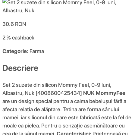
30.6
RON
2 %
cashback
Categorie:
Farma
Descriere
Set 2 suzete din silicon Mommy Feel, 0-9 luni,
Albastru, Nuk [4008600425434]
NUK MommyFee
l
are un design special pentru a calma bebelușul fără a
afecta relația de alăptare. Tetina are forma sânului
mamei, iar siliconul din care este fabricată este la fel de
moale ca pielea. Pentru o senzație asemănătoare cu
cea de la sânul mamei.
Caracteristici:
Prietenoasă cu