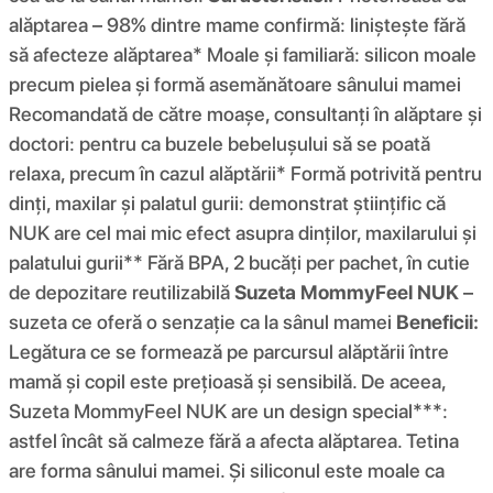
alăptarea – 98% dintre mame confirmă: liniștește fără
să afecteze alăptarea* Moale și familiară: silicon moale
precum pielea și formă asemănătoare sânului mamei
Recomandată de către moașe, consultanți în alăptare și
doctori: pentru ca buzele bebelușului să se poată
relaxa, precum în cazul alăptării* Formă potrivită pentru
dinți, maxilar și palatul gurii: demonstrat științific că
NUK are cel mai mic efect asupra dinților, maxilarului și
palatului gurii** Fără BPA, 2 bucăți per pachet, în cutie
de depozitare reutilizabilă
Suzeta MommyFeel NUK
–
suzeta ce oferă o senzație ca la sânul mamei
Beneficii:
Legătura ce se formează pe parcursul alăptării între
mamă și copil este prețioasă și sensibilă. De aceea,
Suzeta MommyFeel NUK are un design special***:
astfel încât să calmeze fără a afecta alăptarea. Tetina
are forma sânului mamei. Și siliconul este moale ca