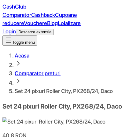
CashClub
Comparator
Cashback
Cupoane
reducere
Vouchere
Blog
Loializare
Login
Descarca extensia
Toggle menu
Acasa
Comparator preturi
Set 24 pixuri Roller City, PX268/24, Daco
Set 24 pixuri Roller City, PX268/24, Daco
40.8
RON