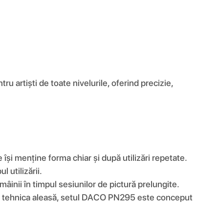
 artiști de toate nivelurile, oferind precizie,
:
e își menține forma chiar și după utilizări repetate.
 utilizării.
âinii în timpul sesiunilor de pictură prelungite.
nt de tehnica aleasă, setul DACO PN295 este conceput