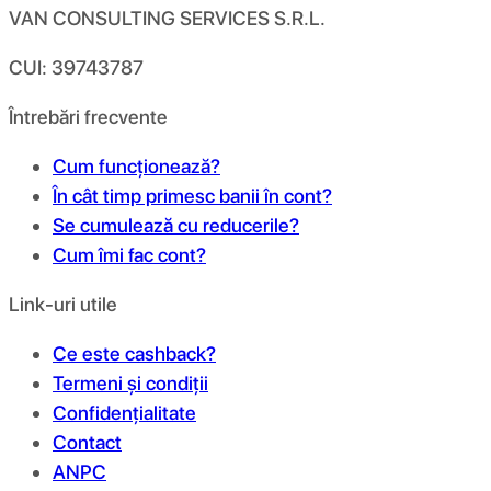
VAN CONSULTING SERVICES S.R.L.
CUI: 39743787
Întrebări frecvente
Cum funcționează?
În cât timp primesc banii în cont?
Se cumulează cu reducerile?
Cum îmi fac cont?
Link-uri utile
Ce este cashback?
Termeni și condiții
Confidențialitate
Contact
ANPC