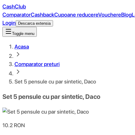
CashClub
Comparator
Cashback
Cupoane reducere
Vouchere
Blog
L
Login
Descarca extensia
Toggle menu
Acasa
Comparator preturi
Set 5 pensule cu par sintetic, Daco
Set 5 pensule cu par sintetic, Daco
10.2
RON