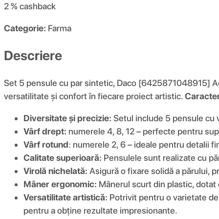
2 %
cashback
Categorie:
Farma
Descriere
Set 5 pensule cu par sintetic, Daco [6425871048915] Acest
versatilitate și confort în fiecare proiect artistic.
Caracteri
Diversitate și precizie:
Setul include 5 pensule cu vâ
Vârf drept:
numerele 4, 8, 12 – perfecte pentru supr
Vârf rotund
: numerele 2, 6 – ideale pentru detalii fi
Calitate superioară:
Pensulele sunt realizate cu păr 
Virolă nichelată:
Asigură o fixare solidă a părului, p
Mâner ergonomic:
Mânerul scurt din plastic, dotat 
Versatilitate artistică:
Potrivit pentru o varietate d
pentru a obține rezultate impresionante.