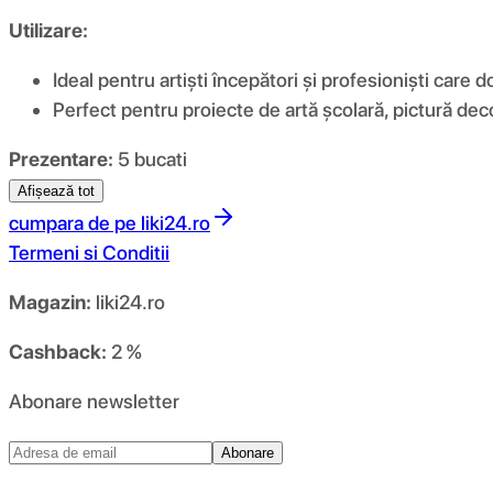
Utilizare:
Ideal pentru artiști începători și profesioniști care
Perfect pentru proiecte de artă școlară, pictură deco
Prezentare:
5 bucati
Afișează tot
cumpara de pe
liki24.ro
Termeni si Conditii
Magazin:
liki24.ro
Cashback:
2 %
Abonare newsletter
Abonare