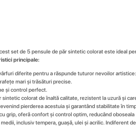
 set de 5 pensule de păr sintetic colorat este ideal pentru
stici principale:
rfuri diferite pentru a răspunde tuturor nevoilor artistice
afețe mari și trăsături precise.
ne și control perfect.
sintetic colorat de înaltă calitate, rezistent la uzură și car
revenind pierderea acestuia și garantând stabilitate în timpul
cu grip, oferă confort și control optim, reducând oboseala m
e medii, inclusiv tempera, guașă, ulei și acrilic. Indifere