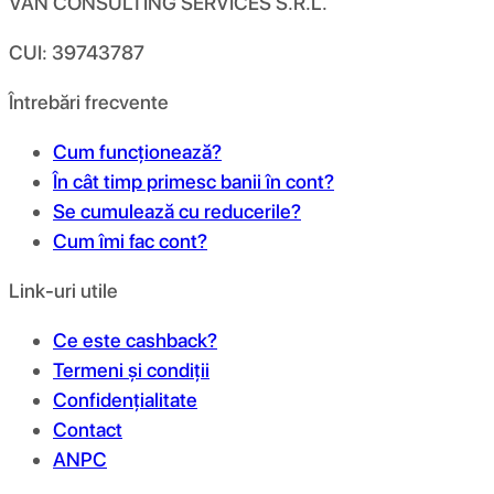
VAN CONSULTING SERVICES S.R.L.
CUI: 39743787
Întrebări frecvente
Cum funcționează?
În cât timp primesc banii în cont?
Se cumulează cu reducerile?
Cum îmi fac cont?
Link-uri utile
Ce este cashback?
Termeni și condiții
Confidențialitate
Contact
ANPC