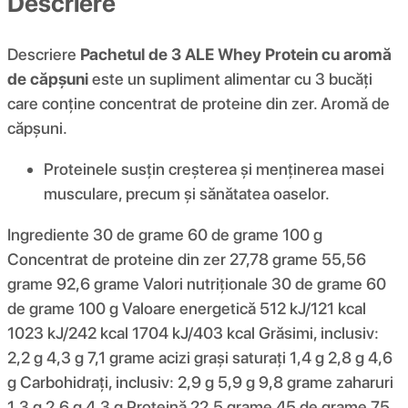
Descriere
Descriere
Pachetul de 3 ALE Whey Protein cu aromă
de căpșuni
este un supliment alimentar cu 3 bucăți
care conține concentrat de proteine ​​din zer. Aromă de
căpșuni.
Proteinele susțin creșterea și menținerea masei
musculare, precum și sănătatea oaselor.
Ingrediente 30 de grame 60 de grame 100 g
Concentrat de proteine ​​din zer 27,78 grame 55,56
grame 92,6 grame Valori nutriționale 30 de grame 60
de grame 100 g Valoare energetică 512 kJ/121 kcal
1023 kJ/242 kcal 1704 kJ/403 kcal Grăsimi, inclusiv:
2,2 g 4,3 g 7,1 grame acizi grași saturați 1,4 g 2,8 g 4,6
g Carbohidrați, inclusiv: 2,9 g 5,9 g 9,8 grame zaharuri
1,3 g 2,6 g 4,3 g Proteină 22,5 grame 45 de grame 75