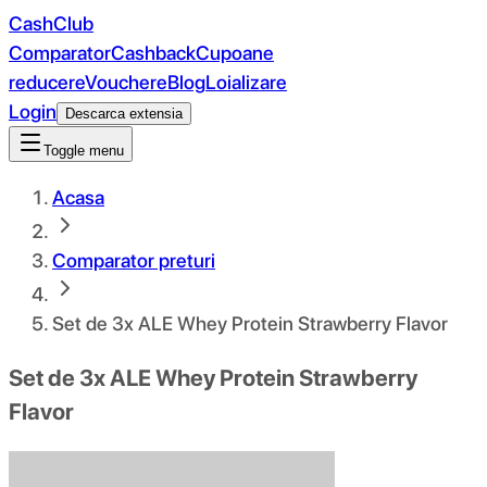
CashClub
Comparator
Cashback
Cupoane
reducere
Vouchere
Blog
Loializare
Login
Descarca extensia
Toggle menu
Acasa
Comparator preturi
Set de 3x ALE Whey Protein Strawberry Flavor
Set de 3x ALE Whey Protein Strawberry
Flavor