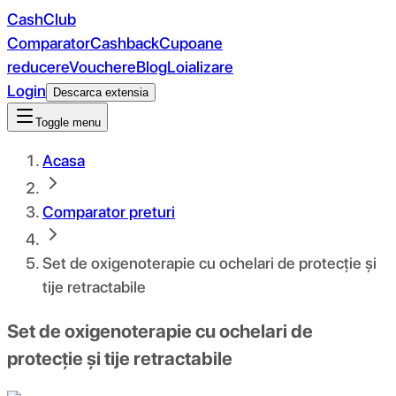
CashClub
Comparator
Cashback
Cupoane
reducere
Vouchere
Blog
Loializare
Login
Descarca extensia
Toggle menu
Acasa
Comparator preturi
Set de oxigenoterapie cu ochelari de protecție și
tije retractabile
Set de oxigenoterapie cu ochelari de
protecție și tije retractabile