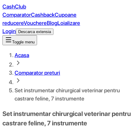
CashClub
Comparator
Cashback
Cupoane
reducere
Vouchere
Blog
Loializare
Login
Descarca extensia
Toggle menu
Acasa
Comparator preturi
Set instrumentar chirurgical veterinar pentru
castrare feline, 7 instrumente
Set instrumentar chirurgical veterinar pentru
castrare feline, 7 instrumente