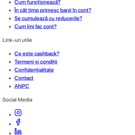
Cum funcționează?
În cât timp primesc banii în cont?
Se cumulează cu reducerile?
Cum îmi fac cont?
Link-uri utile
Ce este cashback?
Termeni și condiții
Confidențialitate
Contact
ANPC
Social Media