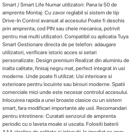
Smart / Smart Life Numar utilizatori: Pana la 50 de
amprente Montaj: Cu zavor reglabil si sistem de tip
Drive-In Control avansat al accesului Poate fi deschis
prin amprenta, cod PIN sau cheie mecanica, potrivit
pentru mai multi utilizatori. Compatibil cu aplicatia Tuya
Smart Gestionare directa de pe telefon: adaugare
utilizatori, verificare istoric acces si setari
personalizate. Design premium Realizat din aluminiu de
inalta calitate, finisaj negru mat, perfect integrat in usi
moderne. Unde poate fi utilizat: Usi interioare si
exterioare pentru locuinte sau birouri moderne. Spatii
comerciale mici unde este necesar controlul accesului.
Inlocuirea rapida a unei broaste clasice cu un sistem
smart, fara modificari importante ale usii. Recomandari
pentru intretinere: Curatati senzorul de amprenta
periodic cu o laveta moale si uscata. Folositi baterii
AAA alcaline de calitate si inlocuiti-le imediat ce apar