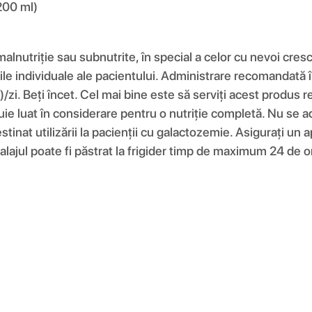
 200 ml)
lnutriție sau subnutrite, în special a celor cu nevoi cresc
voile individuale ale pacientului. Administrare recomandat
/zi. Beți încet. Cel mai bine este să serviți acest produs re
buie luat în considerare pentru o nutriție completă. Nu se
nat utilizării la pacienții cu galactozemie. Asigurați un apor
ajul poate fi păstrat la frigider timp de maximum 24 de o