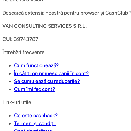
Descarcă extensia noastră pentru browser și CashClub îți d
VAN CONSULTING SERVICES S.R.L.
CUI: 39743787
Întrebări frecvente
Cum funcționează?
În cât timp primesc banii în cont?
Se cumulează cu reducerile?
Cum îmi fac cont?
Link-uri utile
Ce este cashback?
Termeni și condiții