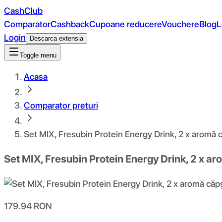
CashClub
Comparator
Cashback
Cupoane reducere
Vouchere
Blog
L
Login
Descarca extensia
Toggle menu
Acasa
Comparator preturi
Set MIX, Fresubin Protein Energy Drink, 2 x aromă c
Set MIX, Fresubin Protein Energy Drink, 2 x ar
179.94
RON