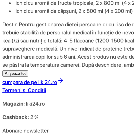
lichid cu aromă de fructe tropicale, 2 x 800 ml (4 x
lichid cu aromă de căpșuni, 2 x 800 ml (4 x 200 ml)
Destin Pentru gestionarea dietei persoanelor cu risc de ma
trebuie stabilită de personalul medical în funcție de ne
kcal)/zi sau nutriție totală: 4-5 flacoane (1200-1500 kcal)
supraveghere medicală. Un nivel ridicat de proteine ​​tre
administrarea copiilor sub 6 ani. Acest produs nu este desti
se păstra la temperatura camerei. După deschidere, ambal
Afișează tot
cumpara de pe
liki24.ro
Termeni si Conditii
Magazin:
liki24.ro
Cashback:
2 %
Abonare newsletter