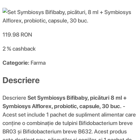
119.98
RON
2 %
cashback
Categorie:
Farma
Descriere
Descriere
Set Symbiosys Bifibaby, picături 8 ml +
Symbiosys Alflorex, probiotic, capsule, 30 buc.
-
Acest set include 1 pachet de supliment alimentar care
conține o combinație de tulpini Bifidobacterium breve
BR03 și Bifidobacterium breve B632. Acest produs
este destinat nou-născuților și copiilor, și 1 pachet de