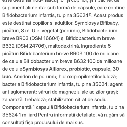
supliment alimentar sub formă de capsule, care conține
Bifidobacterium infantis, tulpina 35624®. Acest produs
este destinat copiilor și adulților. Symbiosys Bifibaby,
picături, 8 ml Ulei vegetal (porumb), Bifidobacterium
breve BR03 (DSM 16604) și Bifidobacterium breve
B632 (DSM 24706), maltodextrină. Ingrediente 5
picături Bifidobacterium breve BR03 100 de milioane
de celule Bifidobacterium breve B632 100 de milioane
de celule
Symbiosys Alflorex, probiotic, capsule, 30
buc.
Amidon de porumb; hidroxipropilmetilceluloză;
bacteria Bifidobacterium infantis, tulpina 35624; agent
antiaglomerant: săruri de magneziu ale acizilor grași;
zaharoză; trehaloză; stabilizator: citrat de sodiu.
Componentă 1 capsulă Bifidobacterium infantis, tulpina
35624 1 miliard Pentru informații detaliate, vă rugăm să
consultați fișa produsului de mai sus.