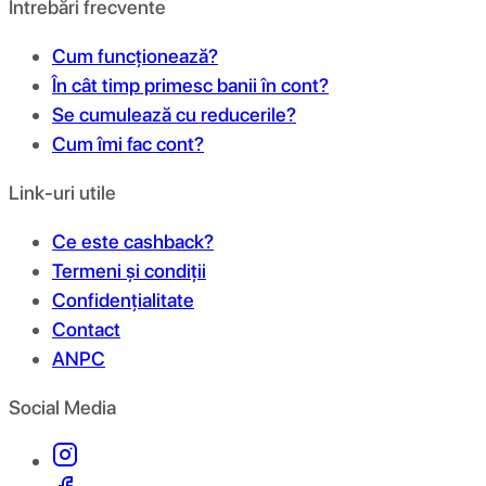
Întrebări frecvente
Cum funcționează?
În cât timp primesc banii în cont?
Se cumulează cu reducerile?
Cum îmi fac cont?
Link-uri utile
Ce este cashback?
Termeni și condiții
Confidențialitate
Contact
ANPC
Social Media