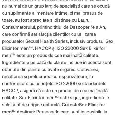
nu numai de un grup larg de specialiști care se ocupă
cu suplimente alimentare intime, ci mai presus de
toate, au fost apreciate și distinse cu Laurul
Consumatorului, primind titlul de Descoperire a An,
care confirmă satisfacția clienților cu utilizarea
produselor Sexual Health Series, inclusiv produsul Sex
Elixir for men™. HACCP și ISO 22000 Sex Elixir for
men™ este un produs de cea mai înaltă calitate.
Ingredientele pe bază de plante incluse în acesta sunt
obținute din plante cultivate organic. Cultivarea,
recoltarea și prelucrarea corespunzătoare, în
conformitate cu cerințele ISO 22000 și standardele
HACCP, asigură că este un produs de cea mai înaltă
calitate. Sex Elixir for men™ este sigur, ingredientele
sale sunt de origine naturală.
Cui este
Sex Elixir for
men™ destinat:
Persoanele care sunt insensibile la