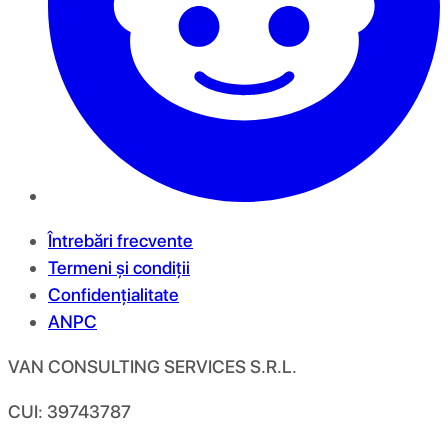
Întrebări frecvente
Termeni și condiții
Confidențialitate
ANPC
VAN CONSULTING SERVICES S.R.L.
CUI: 39743787