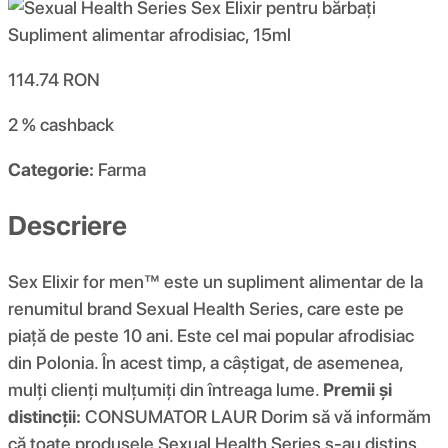
114.74
RON
2 %
cashback
Categorie:
Farma
Descriere
Sex Elixir for men™ este un supliment alimentar de la
renumitul brand Sexual Health Series, care este pe
piață de peste 10 ani. Este cel mai popular afrodisiac
din Polonia. În acest timp, a câștigat, de asemenea,
mulți clienți mulțumiți din întreaga lume.
Premii și
distincții:
CONSUMATOR LAUR Dorim să vă informăm
că toate produsele Sexual Health Series s-au distins