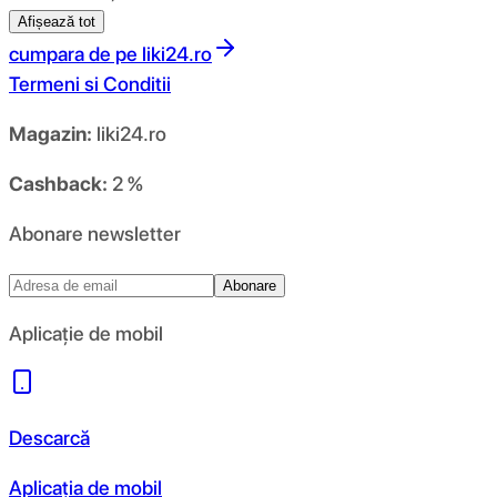
Afișează tot
cumpara de pe
liki24.ro
Termeni si Conditii
Magazin:
liki24.ro
Cashback:
2 %
Abonare newsletter
Abonare
Aplicație de mobil
Descarcă
Aplicația de mobil