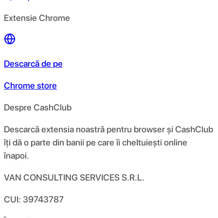
Extensie Chrome
Descarcă de pe
Chrome store
Despre CashClub
Descarcă extensia noastră pentru browser și CashClub
îți dă o parte din banii pe care îi cheltuiești online
înapoi.
VAN CONSULTING SERVICES S.R.L.
CUI: 39743787