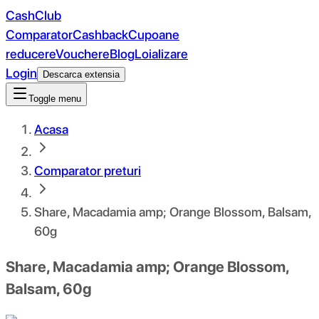
CashClub
Comparator
Cashback
Cupoane
reducere
Vouchere
Blog
Loializare
Login
Descarca extensia
Toggle menu
Acasa
Comparator preturi
Share, Macadamia amp; Orange Blossom, Balsam,
60g
Share, Macadamia amp; Orange Blossom,
Balsam, 60g