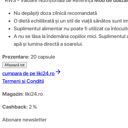
*RWS - Valoare Nutrițională de Referință
Mod de utiliza
Nu depășiți doza zilnică recomandată
O dietă echilibrată și un stil de viață sănătos sun
Suplimentul alimentar nu poate fi utilizat ca înlocuit
A nu se lăsa la îndemâna copiilor mici. Suplimentul
apă și lumina directă a soarelui.
Prezentare:
20 capsule
Afișează tot
cumpara de pe
liki24.ro
Termeni si Conditii
Magazin:
liki24.ro
Cashback:
2 %
Abonare newsletter