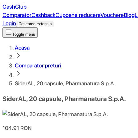
CashClub
Comparator
Cashback
Cupoane reducere
Vouchere
Blog
L
Login
Descarca extensia
Toggle menu
Acasa
Comparator preturi
SiderAL, 20 capsule, Pharmanatura S.p.A.
SiderAL, 20 capsule, Pharmanatura S.p.A.
104.91
RON