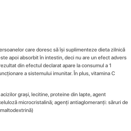
rsoanelor care doresc să își suplimenteze dieta zilnică
ste apoi absorbit în intestin, deci nu are un efect advers
rezultat din efectul declarat apare la consumul a 1
uncționare a sistemului imunitar. În plus, vitamina C
izilor grași, lecitine, proteine ​​din lapte, agent
celuloză microcristalină; agenți antiaglomeranți: săruri de
, maltodextrină)