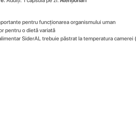
re:
Adulți: 1 capsulă pe zi.
Atenționǎri
t importante pentru funcționarea organismului uman
or pentru o dietă variată
 alimentar SiderAL trebuie păstrat la temperatura camerei 