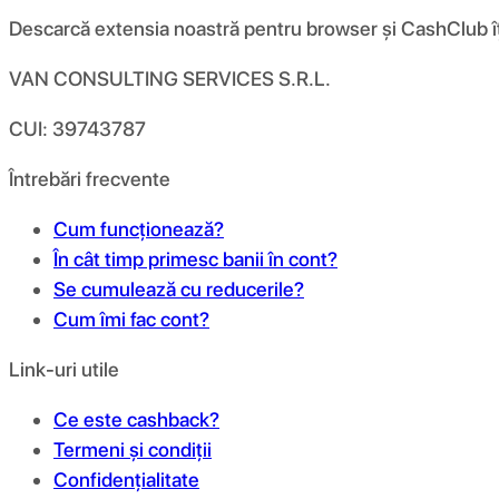
Descarcă extensia noastră pentru browser și CashClub îți d
VAN CONSULTING SERVICES S.R.L.
CUI: 39743787
Întrebări frecvente
Cum funcționează?
În cât timp primesc banii în cont?
Se cumulează cu reducerile?
Cum îmi fac cont?
Link-uri utile
Ce este cashback?
Termeni și condiții
Confidențialitate