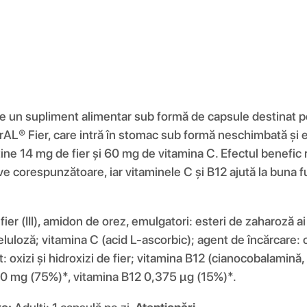
 un supliment alimentar sub formă de capsule destinat pe
erAL® Fier, care intră în stomac sub formă neschimbată și e
nține 14 mg de fier și 60 mg de vitamina C. Efectul benefic 
ive corespunzătoare, iar vitaminele C și B12 ajută la buna f
ier (III), amidon de orez, emulgatori: esteri de zaharoză ai ac
celuloză; vitamina C (acid L-ascorbic); agent de încărcare: 
nt: oxizi și hidroxizi de fier; vitamina B12 (cianocobalamină
 60 mg (75%)*, vitamina B12 0,375 µg (15%)*.