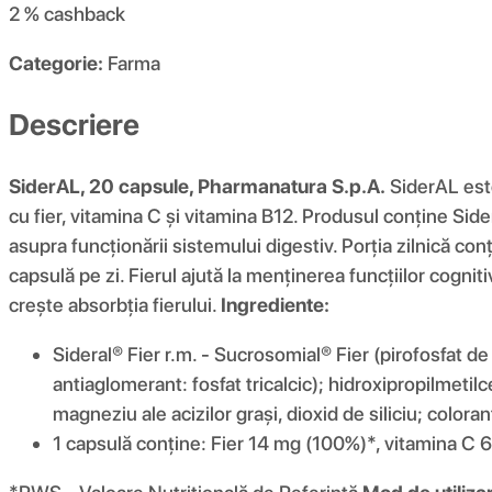
2 %
cashback
Categorie:
Farma
Descriere
SiderAL, 20 capsule, Pharmanatura S.p.A.
SiderAL este
cu fier, vitamina C și vitamina B12. Produsul conține Sid
asupra funcționării sistemului digestiv. Porția zilnică co
capsulă pe zi. Fierul ajută la menținerea funcțiilor cognit
crește absorbția fierului.
Ingrediente:
Sideral® Fier r.m. - Sucrosomial® Fier (pirofosfat de f
antiaglomerant: fosfat tricalcic); hidroxipropilmetil
magneziu ale acizilor grași, dioxid de siliciu; colora
1 capsulă conține: Fier 14 mg (100%)*, vitamina C