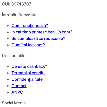
CUI: 39743787
Întrebări frecvente
Cum funcționează?
În cât timp primesc banii în cont?
Se cumulează cu reducerile?
Cum îmi fac cont?
Link-uri utile
Ce este cashback?
Termeni și condiții
Confidențialitate
Contact
ANPC
Social Media