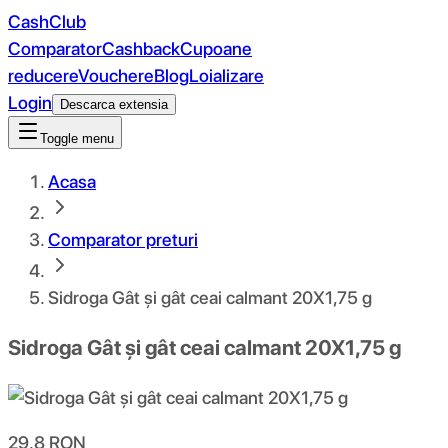
CashClub
Comparator
Cashback
Cupoane
reducere
Vouchere
Blog
Loializare
Login
Descarca extensia
Toggle menu
Acasa
Comparator preturi
Sidroga Gât și gât ceai calmant 20X1,75 g
Sidroga Gât și gât ceai calmant 20X1,75 g
29.8
RON