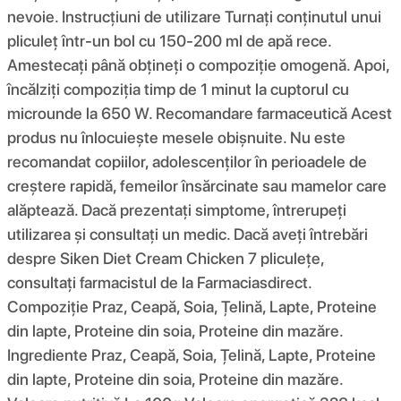
nevoie. Instrucțiuni de utilizare Turnați conținutul unui
pliculeț într-un bol cu ​​150-200 ml de apă rece.
Amestecați până obțineți o compoziție omogenă. Apoi,
încălziți compoziția timp de 1 minut la cuptorul cu
microunde la 650 W. Recomandare farmaceutică Acest
produs nu înlocuiește mesele obișnuite. Nu este
recomandat copiilor, adolescenților în perioadele de
creștere rapidă, femeilor însărcinate sau mamelor care
alăptează. Dacă prezentați simptome, întrerupeți
utilizarea și consultați un medic. Dacă aveți întrebări
despre Siken Diet Cream Chicken 7 pliculețe,
consultați farmacistul de la Farmaciasdirect.
Compoziţie Praz, Ceapă, Soia, Țelină, Lapte, Proteine ​​
din lapte, Proteine ​​din soia, Proteine ​​din mazăre.
Ingrediente Praz, Ceapă, Soia, Țelină, Lapte, Proteine ​​
din lapte, Proteine ​​din soia, Proteine ​​din mazăre.