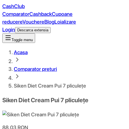
CashClub
Comparator
Cashback
Cupoane
reducere
Vouchere
Blog
Loializare
Login
Descarca extensia
Toggle menu
Acasa
Comparator preturi
Siken Diet Cream Pui 7 pliculețe
Siken Diet Cream Pui 7 pliculețe
88.03
RON