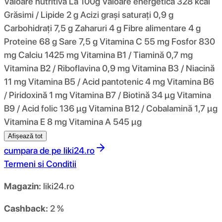
Valoare nutritivă La 100g Valoare energetică 328 kcal
Grăsimi / Lipide 2 g Acizi grași saturați 0,9 g
Carbohidrați 7,5 g Zaharuri 4 g Fibre alimentare 4 g
Proteine ​​68 g Sare 7,5 g Vitamina C 55 mg Fosfor 830
mg Calciu 1425 mg Vitamina B1 / Tiamină 0,7 mg
Vitamina B2 / Riboflavina 0,9 mg Vitamina B3 / Niacină
11 mg Vitamina B5 / Acid pantotenic 4 mg Vitamina B6
/ Piridoxină 1 mg Vitamina B7 / Biotină 34 μg Vitamina
B9 / Acid folic 136 μg Vitamina B12 / Cobalamină 1,7 μg
Vitamina E 8 mg Vitamina A 545 μg
Afișează tot
cumpara de pe
liki24.ro
Termeni si Conditii
Magazin:
liki24.ro
Cashback:
2 %