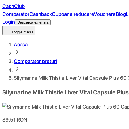
CashClub
Comparator
Cashback
Cupoane reducere
Vouchere
Blog
L
Login
Descarca extensia
Toggle menu
Acasa
Comparator preturi
Silymarine Milk Thistle Liver Vital Capsule Plus 60
Silymarine Milk Thistle Liver Vital Capsule Pl
89.51
RON