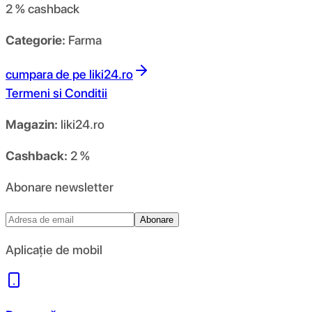
2 %
cashback
Categorie:
Farma
cumpara de pe
liki24.ro
Termeni si Conditii
Magazin:
liki24.ro
Cashback:
2 %
Abonare newsletter
Abonare
Aplicație de mobil