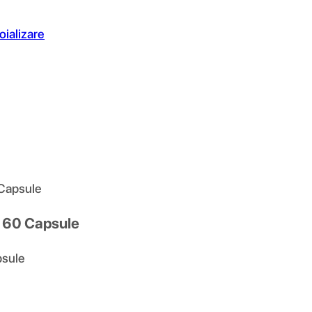
oializare
 Capsule
us 60 Capsule