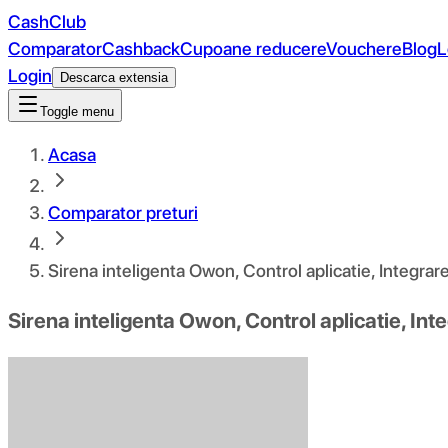
CashClub
Comparator
Cashback
Cupoane reducere
Vouchere
Blog
L
Login
Descarca extensia
Toggle menu
Acasa
Comparator preturi
Sirena inteligenta Owon, Control aplicatie, Integra
Sirena inteligenta Owon, Control aplicatie, In