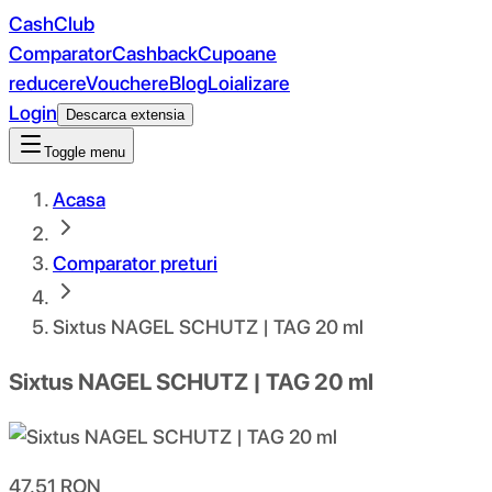
CashClub
Comparator
Cashback
Cupoane
reducere
Vouchere
Blog
Loializare
Login
Descarca extensia
Toggle menu
Acasa
Comparator preturi
Sixtus NAGEL SCHUTZ | TAG 20 ml
Sixtus NAGEL SCHUTZ | TAG 20 ml
47.51
RON