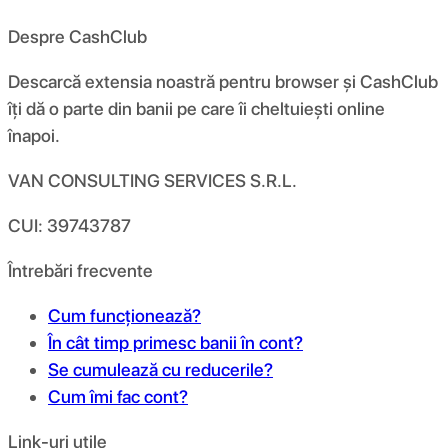
Despre CashClub
Descarcă extensia noastră pentru browser și CashClub
îți dă o parte din banii pe care îi cheltuiești online
înapoi.
VAN CONSULTING SERVICES S.R.L.
CUI: 39743787
Întrebări frecvente
Cum funcționează?
În cât timp primesc banii în cont?
Se cumulează cu reducerile?
Cum îmi fac cont?
Link-uri utile