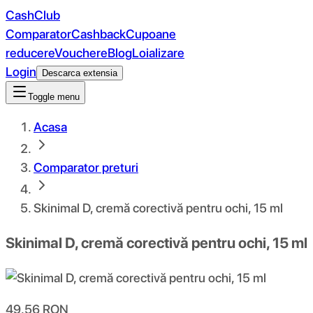
CashClub
Comparator
Cashback
Cupoane
reducere
Vouchere
Blog
Loializare
Login
Descarca extensia
Toggle menu
Acasa
Comparator preturi
Skinimal D, cremă corectivă pentru ochi, 15 ml
Skinimal D, cremă corectivă pentru ochi, 15 ml
49.56
RON