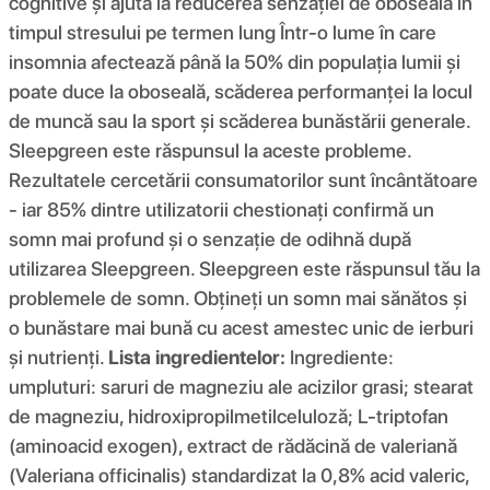
cognitive și ajută la reducerea senzației de oboseală în
timpul stresului pe termen lung Într-o lume în care
insomnia afectează până la 50% din populația lumii și
poate duce la oboseală, scăderea performanței la locul
de muncă sau la sport și scăderea bunăstării generale.
Sleepgreen este răspunsul la aceste probleme.
Rezultatele cercetării consumatorilor sunt încântătoare
- iar 85% dintre utilizatorii chestionați confirmă un
somn mai profund și o senzație de odihnă după
utilizarea Sleepgreen. Sleepgreen este răspunsul tău la
problemele de somn. Obțineți un somn mai sănătos și
o bunăstare mai bună cu acest amestec unic de ierburi
și nutrienți.
Lista ingredientelor:
Ingrediente:
umpluturi: saruri de magneziu ale acizilor grasi; stearat
de magneziu, hidroxipropilmetilceluloză; L-triptofan
(aminoacid exogen), extract de rădăcină de valeriană
(Valeriana officinalis) standardizat la 0,8% acid valeric,