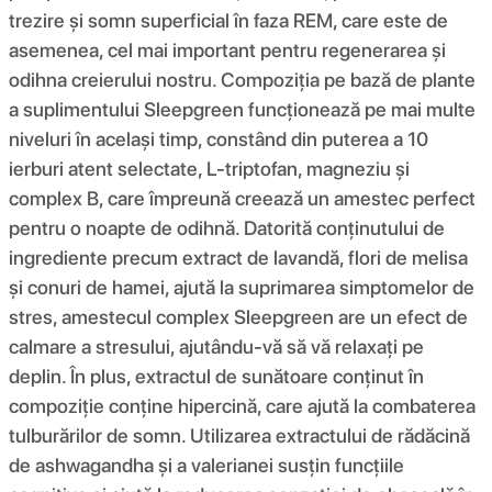
trezire și somn superficial în faza REM, care este de
asemenea, cel mai important pentru regenerarea și
odihna creierului nostru. Compoziția pe bază de plante
a suplimentului Sleepgreen funcționează pe mai multe
niveluri în același timp, constând din puterea a 10
ierburi atent selectate, L-triptofan, magneziu și
complex B, care împreună creează un amestec perfect
pentru o noapte de odihnă. Datorită conținutului de
ingrediente precum extract de lavandă, flori de melisa
și conuri de hamei, ajută la suprimarea simptomelor de
stres, amestecul complex Sleepgreen are un efect de
calmare a stresului, ajutându-vă să vă relaxați pe
deplin. În plus, extractul de sunătoare conținut în
compoziție conține hipercină, care ajută la combaterea
tulburărilor de somn. Utilizarea extractului de rădăcină
de ashwagandha și a valerianei susțin funcțiile