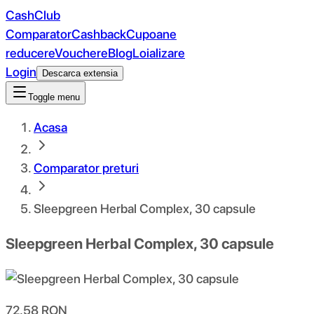
CashClub
Comparator
Cashback
Cupoane
reducere
Vouchere
Blog
Loializare
Login
Descarca extensia
Toggle menu
Acasa
Comparator preturi
Sleepgreen Herbal Complex, 30 capsule
Sleepgreen Herbal Complex, 30 capsule
72.58
RON