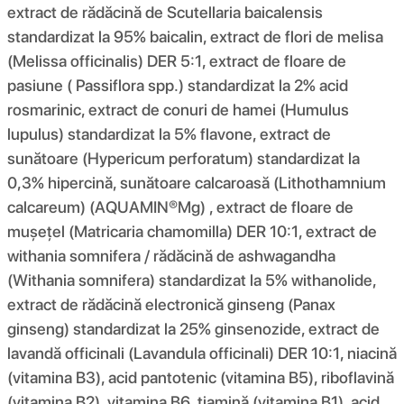
extract de rădăcină de Scutellaria baicalensis
standardizat la 95% baicalin, extract de flori de melisa
(Melissa officinalis) DER 5:1, extract de floare de
pasiune ( Passiflora spp.) standardizat la 2% acid
rosmarinic, extract de conuri de hamei (Humulus
lupulus) standardizat la 5% flavone, extract de
sunătoare (Hypericum perforatum) standardizat la
0,3% hipercină, sunătoare calcaroasă (Lithothamnium
calcareum) (AQUAMIN®Mg) , extract de floare de
mușețel (Matricaria chamomilla) DER 10:1, extract de
withania somnifera / rădăcină de ashwagandha
(Withania somnifera) standardizat la 5% withanolide,
extract de rădăcină electronică ginseng (Panax
ginseng) standardizat la 25% ginsenozide, extract de
lavandă officinali (Lavandula officinali) DER 10:1, niacină
(vitamina B3), acid pantotenic (vitamina B5), riboflavină
(vitamina B2), vitamina B6, tiamină (vitamina B1), acid