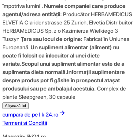
împotriva luminii.
Numele companiei care produce
agentul/adresa entității:
Producător HERBAMEDICUS
ELVETIA Claridenstrasse 25 Zurich, Elveția Distribuitor
HERBAMEDICUS Sp. z o Kazimierza Wielkiego 3
Tuszyn
Țara sau locul de origine:
Fabricat în Uniunea
Europeană.
Un supliment alimentar (aliment) nu
poate fi folosit ca înlocuitor al unei diete
variate.
Scopul unui supliment alimentar este de a
suplimenta dieta normală.
Informații suplimentare
despre produs pot fi găsite în prospectul atașat
produsului sau pe ambalajul acestuia.
Complex de
plante Sleepgreen, 30 capsule
Afișează tot
cumpara de pe
liki24.ro
Termeni si Conditii
Magazin:
liki24.ro