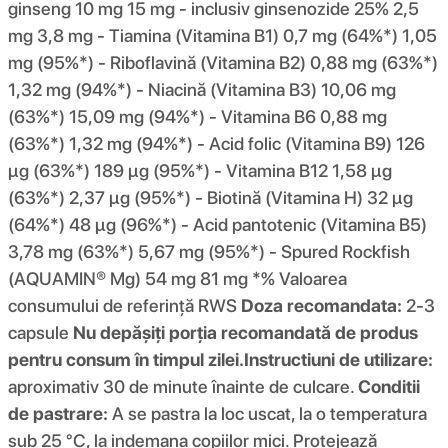
ginseng 10 mg 15 mg - inclusiv ginsenozide 25% 2,5
mg 3,8 mg - Tiamina (Vitamina B1) 0,7 mg (64%*) 1,05
mg (95%*) - Riboflavină (Vitamina B2) 0,88 mg (63%*)
1,32 mg (94%*) - Niacină (Vitamina B3) 10,06 mg
(63%*) 15,09 mg (94%*) - Vitamina B6 0,88 mg
(63%*) 1,32 mg (94%*) - Acid folic (Vitamina B9) 126
µg (63%*) 189 µg (95%*) - Vitamina B12 1,58 µg
(63%*) 2,37 µg (95%*) - Biotină (Vitamina H) 32 µg
(64%*) 48 µg (96%*) - Acid pantotenic (Vitamina B5)
3,78 mg (63%*) 5,67 mg (95%*) - Spured Rockfish
(AQUAMIN® Mg) 54 mg 81 mg *% Valoarea
consumului de referință RWS
Doza recomandata:
2-3
capsule
Nu depășiți porția recomandată de produs
pentru consum în timpul zilei.
Instructiuni de utilizare:
aproximativ 30 de minute înainte de culcare.
Conditii
de pastrare:
A se pastra la loc uscat, la o temperatura
sub 25 °C, la indemana copiilor mici. Protejează