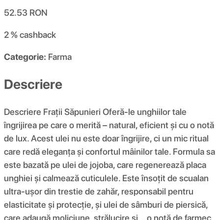
52.53
RON
2 %
cashback
Categorie:
Farma
Descriere
Descriere Frații Săpunieri Oferă-le unghiilor tale
îngrijirea pe care o merită – natural, eficient și cu o notă
de lux. Acest ulei nu este doar îngrijire, ci un mic ritual
care redă eleganța și confortul mâinilor tale. Formula sa
este bazată pe ulei de jojoba, care regenerează placa
unghiei și calmează cuticulele. Este însoțit de scualan
ultra-ușor din trestie de zahăr, responsabil pentru
elasticitate și protecție, și ulei de sâmburi de piersică,
care adaugă moliciune, strălucire și... o notă de farmec