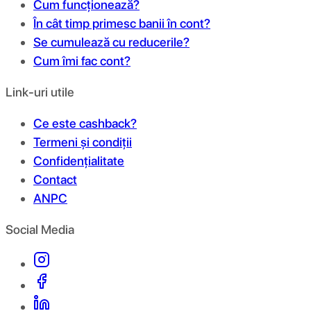
Cum funcționează?
În cât timp primesc banii în cont?
Se cumulează cu reducerile?
Cum îmi fac cont?
Link-uri utile
Ce este cashback?
Termeni și condiții
Confidențialitate
Contact
ANPC
Social Media