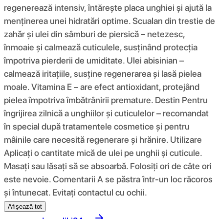
regenerează intensiv, întărește placa unghiei și ajută la
menținerea unei hidratări optime. Scualan din trestie de
zahăr și ulei din sâmburi de piersică – netezesc,
înmoaie și calmează cuticulele, susținând protecția
împotriva pierderii de umiditate. Ulei abisinian –
calmează iritațiile, susține regenerarea și lasă pielea
moale. Vitamina E – are efect antioxidant, protejând
pielea împotriva îmbătrânirii premature. Destin Pentru
îngrijirea zilnică a unghiilor și cuticulelor – recomandat
în special după tratamentele cosmetice și pentru
mâinile care necesită regenerare și hrănire. Utilizare
Aplicați o cantitate mică de ulei pe unghii și cuticule.
Masați sau lăsați să se absoarbă. Folosiți ori de câte ori
este nevoie. Comentarii A se păstra într-un loc răcoros
și întunecat. Evitați contactul cu ochii.
Afișează tot