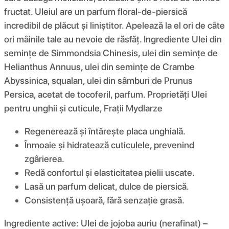
fructat. Uleiul are un parfum floral-de-piersică
incredibil de plăcut și liniștitor. Apelează la el ori de câte
ori mâinile tale au nevoie de răsfăț. Ingrediente Ulei din
semințe de Simmondsia Chinesis, ulei din semințe de
Helianthus Annuus, ulei din semințe de Crambe
Abyssinica, squalan, ulei din sâmburi de Prunus
Persica, acetat de tocoferil, parfum. Proprietăți Ulei
pentru unghii și cuticule, Frații Mydlarze
Regenerează și întărește placa unghială.
Înmoaie și hidratează cuticulele, prevenind
zgârierea.
Redă confortul și elasticitatea pielii uscate.
Lasă un parfum delicat, dulce de piersică.
Consistență ușoară, fără senzație grasă.
Ingrediente active: Ulei de jojoba auriu (nerafinat) –