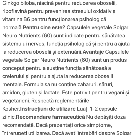
Ginkgo biloba, niacină pentru reducerea oboselii,
riboflavină pentru prevenirea stresului oxidativ și
vitamina B6 pentru funcționarea psihologică
normală.
Pentru cine este?
Capsulele vegetale Solgar
Neuro Nutrients (60) sunt indicate pentru sănătatea
sistemului nervos, funcția psihologică și pentru a ajuta
la reducerea oboselii și extenuării.
Avantaje
Capsulele
vegetale Solgar Neuro Nutrients (60) sunt un produs
conceput pentru a susține funcția sănătoasă a
creierului și pentru a ajuta la reducerea oboselii
mentale. Formula sa nu conține zaharuri, săruri,
amidon, gluten și lactate. Este potrivit pentru vegani și
vegetarieni. Respectă reglementările
Kosher.
Instrucțiuni de utilizare
Luați 1-2 capsule
zilnic.
Recomandare farmaceutică
Nu depășiți doza
recomandată. Dacă prezentați orice simptome,
întrerupeți utilizarea. Dacă aveți întrebări despre Solgar