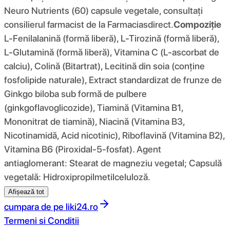
Neuro Nutrients (60) capsule vegetale, consultați
consilierul farmacist de la Farmaciasdirect.
Compoziţie
L-Fenilalanină (formă liberă), L-Tirozină (formă liberă),
L-Glutamină (formă liberă), Vitamina C (L-ascorbat de
calciu), Colină (Bitartrat), Lecitină din soia (conține
fosfolipide naturale), Extract standardizat de frunze de
Ginkgo biloba sub formă de pulbere
(ginkgoflavoglicozide), Tiamină (Vitamina B1,
Mononitrat de tiamină), Niacină (Vitamina B3,
Nicotinamidă, Acid nicotinic), Riboflavină (Vitamina B2),
Vitamina B6 (Piroxidal-5-fosfat). Agent
antiaglomerant: Stearat de magneziu vegetal; Capsulă
vegetală: Hidroxipropilmetilceluloză.
Afișează tot
cumpara de pe
liki24.ro
Termeni si Conditii