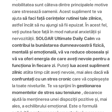
mobilitatea sunt câteva dintre principalele motive
care stresează oamenii. Acest supliment te va
ajuta
să faci față cerințelor rutinei tale zilnice,
astfel încât să nu ajungi să fii epuizat. În acest fel,
veți putea face față în mod natural anxietății și
nervozității.
SOLGAR Ultimate Daily Calm
va
contribui la bunăstarea dumneavoastră fizică,
mentală și emoțională, vă va reduce oboseala și
vă va oferi energia de care aveți nevoie pentru a
funcționa în fiecare zi.
Puteți
lua acest supliment
zilnic
atâta timp cât aveți nevoie, mai ales dacă
vă
confruntați cu un stres cronic
care vă copleșește
la toate nivelurile. Te va sprijini în
gestionarea
momentelor de stres sau tensiune
, deoarece
ajută la menținerea unei dispoziții pozitive și, mai
ales, a echilibrului emoțional. Este o formulă