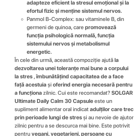
adapteze eficient la stresul emoțional și la
efortul fizic și menține sistemul nervos.
Panmol B-Complex: sau vitaminele B, din
germeni de quinoa, care
promovează
funcția psihologică normală, funcția
sistemului nervos și metabolismul
energetic.
În cele din urmă, această compoziție ajută
la
dezvoltarea unei toleranțe mai bune a corpului
la stres
,
îmbunătățind capacitatea de a face
față acestuia
și
oferind energia necesară pentru
a funcționa
zilnic. Cui este recomandat?
SOLGAR
Ultimate Daily Calm 30 Capsule
este un
supliment alimentar oral indicat
adulților care trec
prin perioade lungi de stres
și au nevoie de ajutor
zilnic pentru a se descurca mai bine. Este potrivit
pentru
vegani, vegetarieni, persoane cu