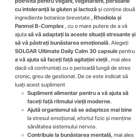
potrivită pentru vegani, vegetarieni, persoane
cu intoleranță la gluten și lactoză
și conține două
ingrediente botanice brevetate
, Rhodiola și
Panmol B-Complex
, cu o mare putere de a vă
ajuta
să vă adaptați la aceste situații stresante și
să vă păstrați bunăstarea emoțională.
Alegeți
SOLGAR Ultimate Daily Calm 30 capsule
pentru
a vă ajuta să faceți față agitației vieții
, mai ales
dacă vă confruntați cu o perioadă lungă de stres
cronic, greu de gestionat. De ce este indicat să
luați acest supliment
Supliment alimentar pentru a vă ajuta să
faceți față ritmului vieții moderne.
Ajută organismul să se adapteze mai bine
la stresul emoțional, efortul fizic și menține
sănătatea sistemului nervos.
Contribuie la bunăstarea mentală,
mai ales