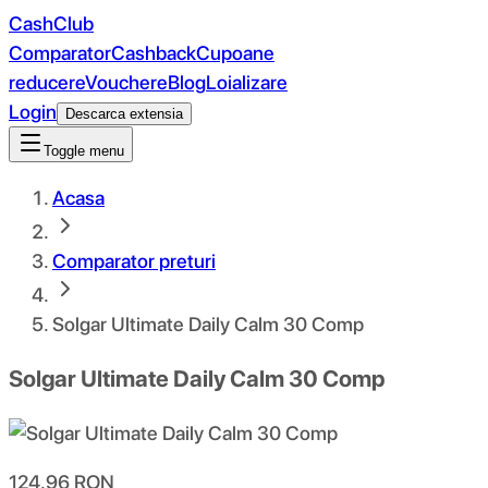
CashClub
Comparator
Cashback
Cupoane
reducere
Vouchere
Blog
Loializare
Login
Descarca extensia
Toggle menu
Acasa
Comparator preturi
Solgar Ultimate Daily Calm 30 Comp
Solgar Ultimate Daily Calm 30 Comp
124.96
RON