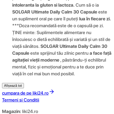
intoleranta la gluten si lactoza.
Cum să o ia
SOLGAR Ultimate Daily Calm 30 Capsule
este
un supliment oral pe care îl puteți
lua în fiecare zi.
***Doza recomandată este de o capsulă pe zi.
ȚINE minte: Suplimentele alimentare nu
înlocuiesc o dietă echilibrată și variată și un stil de
viață sănătos.
SOLGAR Ultimate Daily Calm 30
Capsule
este sprijinul tău zilnic pentru
a face față
agitației vieții moderne
, păstrându-ți echilibrul
mental, fizic și emoțional pentru a te duce prin
viață în cel mai bun mod posibil.
Afișează tot
cumpara de pe
liki24.ro
Termeni si Conditii
Magazin:
liki24.ro