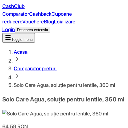
CashClub
Comparator
Cashback
Cupoane
reducere
Vouchere
Blog
Loializare
Login
Descarca extensia
Toggle menu
Acasa
Comparator preturi
Solo Care Agua, soluție pentru lentile, 360 ml
Solo Care Agua, soluție pentru lentile, 360 ml
64.59
RON